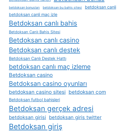
betdoksan canli
betdoksan bonusları
betdoksan bu bahis sitesi
betdoksan canli maç izle
Betdoksan canlı bahis
Betdoksan Canlı Bahis Sitesi
Betdoksan canlı casino
Betdoksan canlı destek
Betdoksan Canlı Destek Hattı
betdoksan canlı maç izleme
Betdoksan casino
Betdoksan casino oyunları
betdoksan casino sitesi
betdoksan com
Betdoksan futbol bahisleri
Betdoksan gerçek adresi
betdoksan girisi
betdoksan giris twitter
Betdoksan giriş