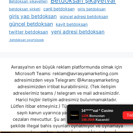
Betdoksan şikayetvar
Betdoksan şikayetleri
canli betdoksan
betdoksan şirketi
giris betdoksan
giris yap betdoksan
güncel adresi betdoksan
güncel betdoksan
kayit betdoksan
yeni adresi betdoksan
twitter betdoksan
betdoksan sportsbook
Avrasya'nın en büyük reklam platformunda olmak için
Microsoft Teams:
reklam@avrasyamarketing.com
adresimizden veya Telegram: @Avrasyamarketing
adresimizden irtibat kurabilirsiniz. (Tek iletişim
adreslerimiz teams / telegram ve mail adresimizdir.
Harici hiçbir iletişim adresimiz bulunmamaktadır.
Lütfen itibar etmeyiniz.) Türkiye yasalarına göre 7258
sayılı kanun uyarınca yasa dışı bahis oynamanın
cezaları mevcuttur. Şu an bulunduğunuz site hiç bir
şekilde illegal bahis oyunları oynatmıyor ve oynamaya
aracı olmuyordur.
nissbet
|
golegol
|
bets4you
|