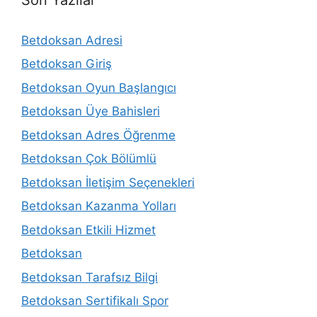
Betdoksan Adresi
Betdoksan Giriş
Betdoksan Oyun Başlangıcı
Betdoksan Üye Bahisleri
Betdoksan Adres Öğrenme
Betdoksan Çok Bölümlü
Betdoksan İletişim Seçenekleri
Betdoksan Kazanma Yolları
Betdoksan Etkili Hizmet
Betdoksan
Betdoksan Tarafsız Bilgi
Betdoksan Sertifikalı Spor