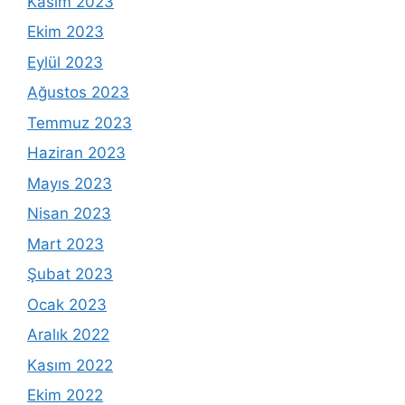
Kasım 2023
Ekim 2023
Eylül 2023
Ağustos 2023
Temmuz 2023
Haziran 2023
Mayıs 2023
Nisan 2023
Mart 2023
Şubat 2023
Ocak 2023
Aralık 2022
Kasım 2022
Ekim 2022