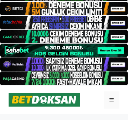
İçeriğe
atla
Menü