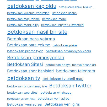
betdoksan kaç oldu
betdoksan kullanıcı bilgileri
betdoksan kullanıcı yorumları
Betdoksan lisans
betdoksan maç izleme
Betdoksan mobil
Betdoksan mobil giriş
Betdoksan Müşteri Hizmetleri
Betdoksan nasıl bir site
Betdoksan para yatırma
Betdoksan para çekme
betdoksan poker
betdoksan promosyon
betdoksan promosyon kodu
Betdoksan promosyonları
Betdoksan Sitesi
betdoksan sosyal medya hesapları
betdoksan telegram
Betdoksan spor bahisleri
betdoksan tv
betdoksan tv canli maç
Betdoksan twitter
betdoksan tv canli maç izle
betdoksan web sitesi
betdoksan whatsapp
betdoksan yeni adres
betdoksan yardım hattı
Betdoksan yeni giriş
Betdoksan yeni adresi