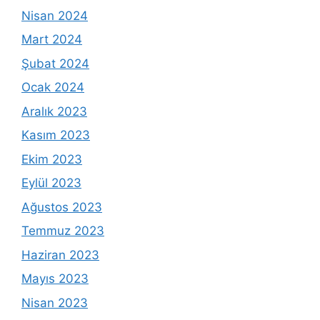
Nisan 2024
Mart 2024
Şubat 2024
Ocak 2024
Aralık 2023
Kasım 2023
Ekim 2023
Eylül 2023
Ağustos 2023
Temmuz 2023
Haziran 2023
Mayıs 2023
Nisan 2023