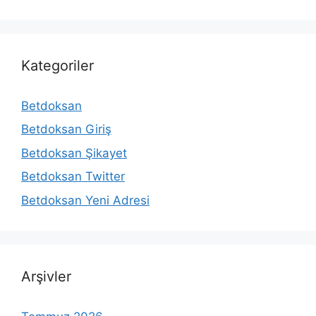
Kategoriler
Betdoksan
Betdoksan Giriş
Betdoksan Şikayet
Betdoksan Twitter
Betdoksan Yeni Adresi
Arşivler