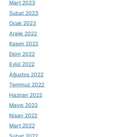
Mart 2023
Şubat 2023
Ocak 2023
Aralık 2022
Kasım 2022
Ekim 2022
Eylül 2022
Ağustos 2022
Temmuz 2022
Haziran 2022
Mayıs 2022
Nisan 2022
Mart 2022
Şubat 2022