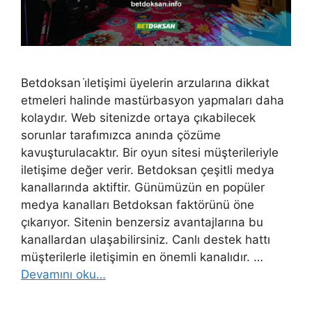
Betdoksan i̇letişimi üyelerin arzularına dikkat
etmeleri halinde mastürbasyon yapmaları daha
kolaydır. Web sitenizde ortaya çıkabilecek
sorunlar tarafımızca anında çözüme
kavuşturulacaktır. Bir oyun sitesi müşterileriyle
iletişime değer verir. Betdoksan çeşitli medya
kanallarında aktiftir. Günümüzün en popüler
medya kanalları Betdoksan faktörünü öne
çıkarıyor. Sitenin benzersiz avantajlarına bu
kanallardan ulaşabilirsiniz. Canlı destek hattı
müşterilerle iletişimin en önemli kanalıdır. …
Devamını oku…