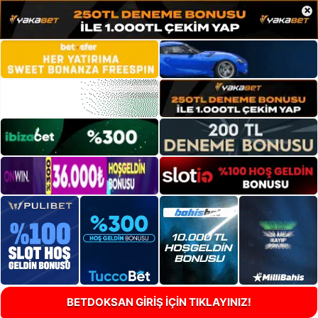
×
BETDOKSAN GİRİŞ İÇİN TIKLAYINIZ!