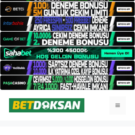
İçeriğe
atla
Menü