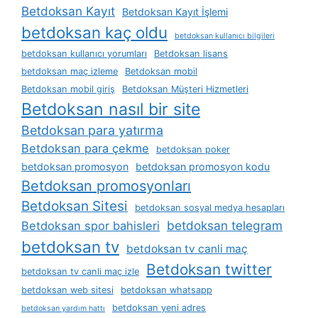
Betdoksan Kayıt
Betdoksan Kayıt İşlemi
betdoksan kaç oldu
betdoksan kullanıcı bilgileri
betdoksan kullanıcı yorumları
Betdoksan lisans
betdoksan maç izleme
Betdoksan mobil
Betdoksan mobil giriş
Betdoksan Müşteri Hizmetleri
Betdoksan nasıl bir site
Betdoksan para yatırma
Betdoksan para çekme
betdoksan poker
betdoksan promosyon
betdoksan promosyon kodu
Betdoksan promosyonları
Betdoksan Sitesi
betdoksan sosyal medya hesapları
betdoksan telegram
Betdoksan spor bahisleri
betdoksan tv
betdoksan tv canli maç
Betdoksan twitter
betdoksan tv canli maç izle
betdoksan web sitesi
betdoksan whatsapp
betdoksan yeni adres
betdoksan yardım hattı