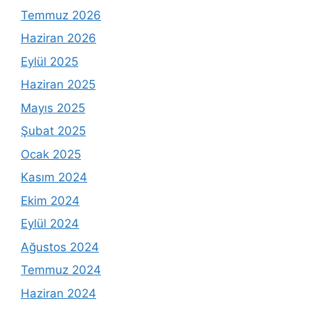
Temmuz 2026
Haziran 2026
Eylül 2025
Haziran 2025
Mayıs 2025
Şubat 2025
Ocak 2025
Kasım 2024
Ekim 2024
Eylül 2024
Ağustos 2024
Temmuz 2024
Haziran 2024