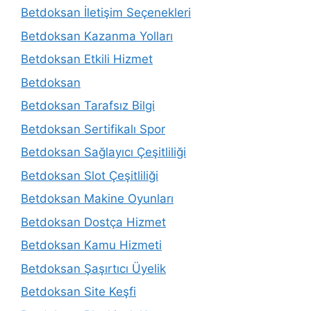
Betdoksan İletişim Seçenekleri
Betdoksan Kazanma Yolları
Betdoksan Etkili Hizmet
Betdoksan
Betdoksan Tarafsız Bilgi
Betdoksan Sertifikalı Spor
Betdoksan Sağlayıcı Çeşitliliği
Betdoksan Slot Çeşitliliği
Betdoksan Makine Oyunları
Betdoksan Dostça Hizmet
Betdoksan Kamu Hizmeti
Betdoksan Şaşırtıcı Üyelik
Betdoksan Site Keşfi