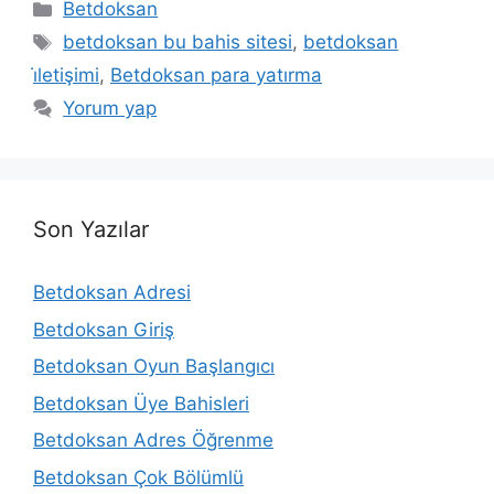
Kategoriler
Betdoksan
Etiketler
betdoksan bu bahis sitesi
,
betdoksan
i̇letişimi
,
Betdoksan para yatırma
Yorum yap
Son Yazılar
Betdoksan Adresi
Betdoksan Giriş
Betdoksan Oyun Başlangıcı
Betdoksan Üye Bahisleri
Betdoksan Adres Öğrenme
Betdoksan Çok Bölümlü