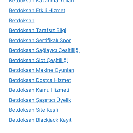
Betdoksan Kazanma Yolları
Betdoksan Etkili Hizmet
Betdoksan
Betdoksan Tarafsız Bilgi
Betdoksan Sertifikalı Spor
Betdoksan Sağlayıcı Çeşitliliği
Betdoksan Slot Çeşitliliği
Betdoksan Makine Oyunları
Betdoksan Dostça Hizmet
Betdoksan Kamu Hizmeti
Betdoksan Şaşırtıcı Üyelik
Betdoksan Site Keşfi
Betdoksan Blackjack Kayıt