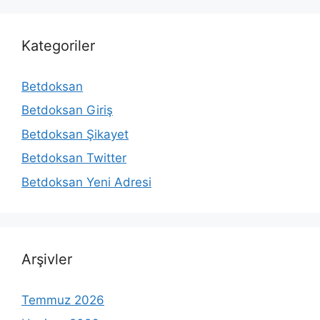
Kategoriler
Betdoksan
Betdoksan Giriş
Betdoksan Şikayet
Betdoksan Twitter
Betdoksan Yeni Adresi
Arşivler
Temmuz 2026