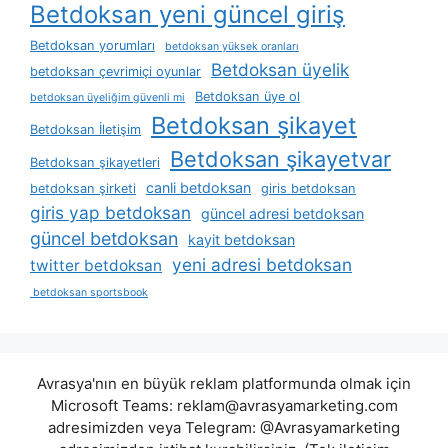
Betdoksan yeni güncel giriş
Betdoksan yorumları
betdoksan yüksek oranları
Betdoksan üyelik
betdoksan çevrimiçi oyunlar
Betdoksan üye ol
betdoksan üyeliğim güvenli mi
Betdoksan şikayet
Betdoksan İletişim
Betdoksan şikayetvar
Betdoksan şikayetleri
canli betdoksan
betdoksan şirketi
giris betdoksan
giris yap betdoksan
güncel adresi betdoksan
güncel betdoksan
kayit betdoksan
yeni adresi betdoksan
twitter betdoksan
betdoksan sportsbook
Avrasya'nın en büyük reklam platformunda olmak için
Microsoft Teams:
reklam@avrasyamarketing.com
adresimizden veya Telegram: @Avrasyamarketing