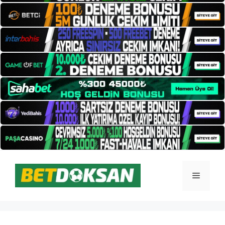
İçeriğe
atla
Menü