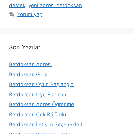
destek
,
yeni adresi betdoksan
Yorum yap
Son Yazılar
Betdoksan Adresi
Betdoksan Giriş
Betdoksan Oyun Başlangıcı
Betdoksan Üye Bahisleri
Betdoksan Adres Öğrenme
Betdoksan Çok Bölümlü
Betdoksan İletişim Seçenekleri