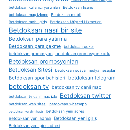
betdoksan kullanıcı bilgileri
betdoksan kullanıcı yorumları
Betdoksan lisans
betdoksan maç izleme
Betdoksan mobil
Betdoksan mobil giriş
Betdoksan Müşteri Hizmetleri
Betdoksan nasıl bir site
Betdoksan para yatırma
Betdoksan para çekme
betdoksan poker
betdoksan promosyon
betdoksan promosyon kodu
Betdoksan promosyonları
Betdoksan Sitesi
betdoksan sosyal medya hesapları
betdoksan telegram
Betdoksan spor bahisleri
betdoksan tv
betdoksan tv canli maç
Betdoksan twitter
betdoksan tv canli maç izle
betdoksan web sitesi
betdoksan whatsapp
betdoksan yeni adres
betdoksan yardım hattı
Betdoksan yeni giriş
Betdoksan yeni adresi
Betdoksan yeni giriş adresi