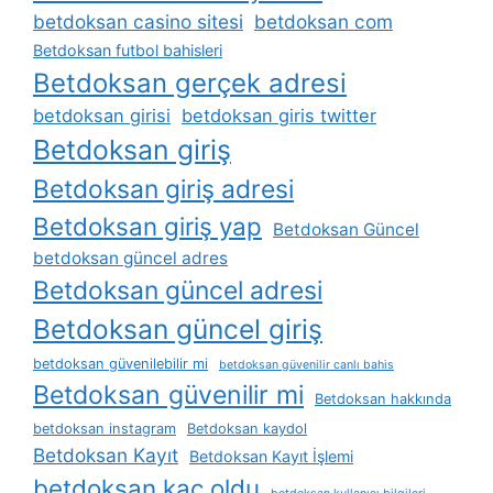
betdoksan casino sitesi
betdoksan com
Betdoksan futbol bahisleri
Betdoksan gerçek adresi
betdoksan girisi
betdoksan giris twitter
Betdoksan giriş
Betdoksan giriş adresi
Betdoksan giriş yap
Betdoksan Güncel
betdoksan güncel adres
Betdoksan güncel adresi
Betdoksan güncel giriş
betdoksan güvenilebilir mi
betdoksan güvenilir canlı bahis
Betdoksan güvenilir mi
Betdoksan hakkında
betdoksan instagram
Betdoksan kaydol
Betdoksan Kayıt
Betdoksan Kayıt İşlemi
betdoksan kaç oldu