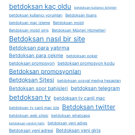
betdoksan kaç oldu
betdoksan kullanıcı bilgileri
betdoksan kullanıcı yorumları
Betdoksan lisans
betdoksan maç izleme
Betdoksan mobil
Betdoksan mobil giriş
Betdoksan Müşteri Hizmetleri
Betdoksan nasıl bir site
Betdoksan para yatırma
Betdoksan para çekme
betdoksan poker
betdoksan promosyon
betdoksan promosyon kodu
Betdoksan promosyonları
Betdoksan Sitesi
betdoksan sosyal medya hesapları
betdoksan telegram
Betdoksan spor bahisleri
betdoksan tv
betdoksan tv canli maç
Betdoksan twitter
betdoksan tv canli maç izle
betdoksan web sitesi
betdoksan whatsapp
betdoksan yeni adres
betdoksan yardım hattı
Betdoksan yeni giriş
Betdoksan yeni adresi