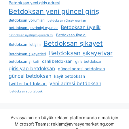
Betdoksan yeni giriş adresi
Betdoksan yeni güncel giriş
Betdoksan yorumları
betdoksan yüksek oranları
Betdoksan üyelik
betdoksan çevrimiçi oyunlar
Betdoksan üye ol
betdoksan üyeliğim güvenli mi
Betdoksan şikayet
Betdoksan İletişim
Betdoksan şikayetvar
Betdoksan şikayetleri
canli betdoksan
betdoksan şirketi
giris betdoksan
giris yap betdoksan
güncel adresi betdoksan
güncel betdoksan
kayit betdoksan
yeni adresi betdoksan
twitter betdoksan
betdoksan sportsbook
Avrasya'nın en büyük reklam platformunda olmak için
Microsoft Teams:
reklam@avrasyamarketing.com