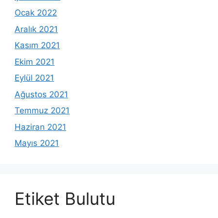
Ocak 2022
Aralık 2021
Kasım 2021
Ekim 2021
Eylül 2021
Ağustos 2021
Temmuz 2021
Haziran 2021
Mayıs 2021
Etiket Bulutu