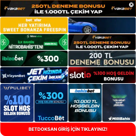
×
BETDOKSAN GİRİŞ İÇİN TIKLAYINIZ!