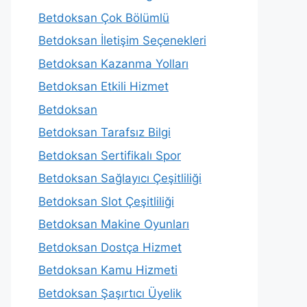
Betdoksan Çok Bölümlü
Betdoksan İletişim Seçenekleri
Betdoksan Kazanma Yolları
Betdoksan Etkili Hizmet
Betdoksan
Betdoksan Tarafsız Bilgi
Betdoksan Sertifikalı Spor
Betdoksan Sağlayıcı Çeşitliliği
Betdoksan Slot Çeşitliliği
Betdoksan Makine Oyunları
Betdoksan Dostça Hizmet
Betdoksan Kamu Hizmeti
Betdoksan Şaşırtıcı Üyelik