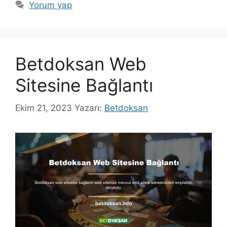
Yorum yap
Betdoksan Web
Sitesine Bağlantı
Ekim 21, 2023
Yazarı:
Betdoksan