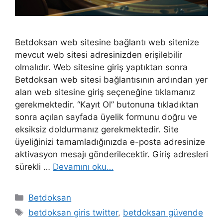
Betdoksan web sitesine bağlantı web sitenize
mevcut web sitesi adresinizden erişilebilir
olmalıdır. Web sitesine giriş yaptıktan sonra
Betdoksan web sitesi bağlantısının ardından yer
alan web sitesine giriş seçeneğine tıklamanız
gerekmektedir. “Kayıt Ol” butonuna tıkladıktan
sonra açılan sayfada üyelik formunu doğru ve
eksiksiz doldurmanız gerekmektedir. Site
üyeliğinizi tamamladığınızda e-posta adresinize
aktivasyon mesajı gönderilecektir. Giriş adresleri
sürekli …
Devamını oku…
Kategoriler
Betdoksan
Etiketler
betdoksan giris twitter
,
betdoksan güvende