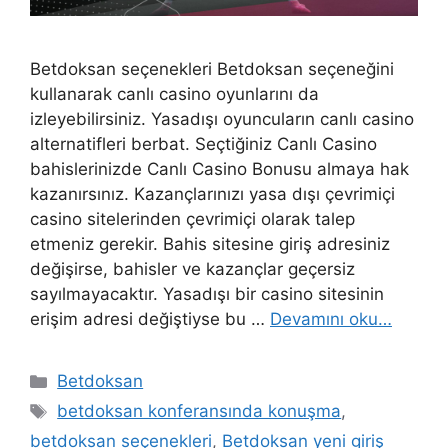
Betdoksan seçenekleri Betdoksan seçeneğini
kullanarak canlı casino oyunlarını da
izleyebilirsiniz. Yasadışı oyuncuların canlı casino
alternatifleri berbat. Seçtiğiniz Canlı Casino
bahislerinizde Canlı Casino Bonusu almaya hak
kazanırsınız. Kazançlarınızı yasa dışı çevrimiçi
casino sitelerinden çevrimiçi olarak talep
etmeniz gerekir. Bahis sitesine giriş adresiniz
değişirse, bahisler ve kazançlar geçersiz
sayılmayacaktır. Yasadışı bir casino sitesinin
erişim adresi değiştiyse bu …
Devamını oku…
Kategoriler
Betdoksan
Etiketler
betdoksan konferansında konuşma
,
betdoksan seçenekleri
,
Betdoksan yeni giriş