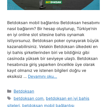
Betdoksan mobil bağlantısı Betdoksan hesabımı
nasıl bağlarım? Bir hesap oluşturup, Türkiye’nin
en iyi online slot sitesine bahis oynamak
istiyorsunuz. Betdoksan poker oynayarak büyük
kazanabilirsiniz. Velakin Betdoksan ülkedeki en
iyi bahis şirketlerinden biri ve bildiğiniz gibi
casinoda yüksek bir seviyeye ulaştı. Betdoksan
hesabınıza giriş yaparken öncelikle üye olarak
kayıt olmanız ve istenen bilgileri doğru ve
eksiksiz …
Devamını oku…
Kategoriler
Betdoksan
Etiketler
betdoksan com
,
betdoksan en i̇yi bahis
siteleri
,
betdoksan mobil bağlantısı