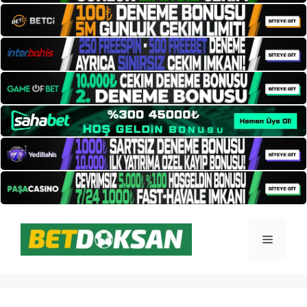
İçeriğe
atla
Menü