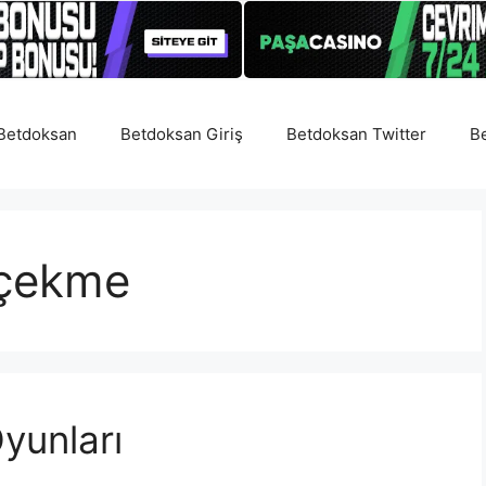
Betdoksan
Betdoksan Giriş
Betdoksan Twitter
B
 çekme
yunları