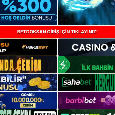
BETDOKSAN GİRİŞ İÇİN TIKLAYINIZ!