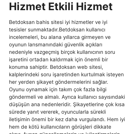
Hizmet Etkili Hizmet
Betdoksan bahis sitesi iyi hizmetler ve iyi
tesisler sunmaktadır.Betdoksan kullanıcı
incelemeleri, bu alana yıllarca girmeyen ve
oyunun lansmanındaki güvenlik açıkları
nedeniyle vazgeçmiş birçok kullanıcının soru
işaretini ortadan kaldırmak için önemli bir
konuma sahiptir. Betdoksan web sitesi,
kalplerindeki soru işaretinden kurtulmak isteyen
her yerden şikayet göndermelerini sağlar.
Oyunu oynamak için takım çok fazla bilgi
göndermeli ve almalı. Ayrıca kullanıcı sayısındaki
düşüşün ana nedenleridir. Şikayetlerine çok kısa
sürede yanıt vererek, oyuncularla sürekli
iletişimin önemi bir kez daha vurgulandı. Hem iyi
hem de kötü kullanıcıların görüşleri dikkate