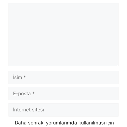
Yorum
İsim
E-
posta
İnternet
sitesi
Daha sonraki yorumlarımda kullanılması için