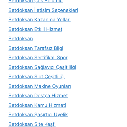
Betdoksan Çok Bölümlü
Betdoksan İletişim Seçenekleri
Betdoksan Kazanma Yolları
Betdoksan Etkili Hizmet
Betdoksan
Betdoksan Tarafsız Bilgi
Betdoksan Sertifikalı Spor
Betdoksan Sağlayıcı Çeşitliliği
Betdoksan Slot Çeşitliliği
Betdoksan Makine Oyunları
Betdoksan Dostça Hizmet
Betdoksan Kamu Hizmeti
Betdoksan Şaşırtıcı Üyelik
Betdoksan Site Keşfi