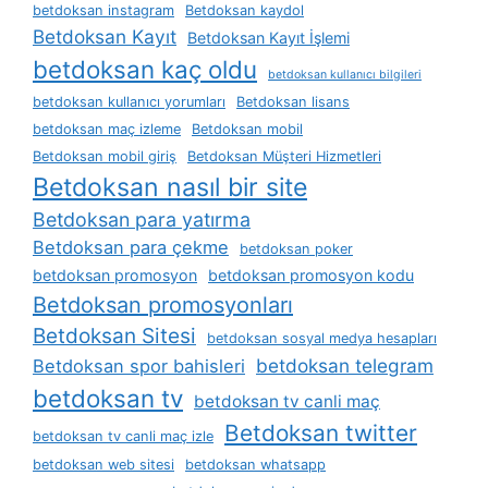
betdoksan instagram
Betdoksan kaydol
Betdoksan Kayıt
Betdoksan Kayıt İşlemi
betdoksan kaç oldu
betdoksan kullanıcı bilgileri
betdoksan kullanıcı yorumları
Betdoksan lisans
betdoksan maç izleme
Betdoksan mobil
Betdoksan mobil giriş
Betdoksan Müşteri Hizmetleri
Betdoksan nasıl bir site
Betdoksan para yatırma
Betdoksan para çekme
betdoksan poker
betdoksan promosyon
betdoksan promosyon kodu
Betdoksan promosyonları
Betdoksan Sitesi
betdoksan sosyal medya hesapları
betdoksan telegram
Betdoksan spor bahisleri
betdoksan tv
betdoksan tv canli maç
Betdoksan twitter
betdoksan tv canli maç izle
betdoksan web sitesi
betdoksan whatsapp