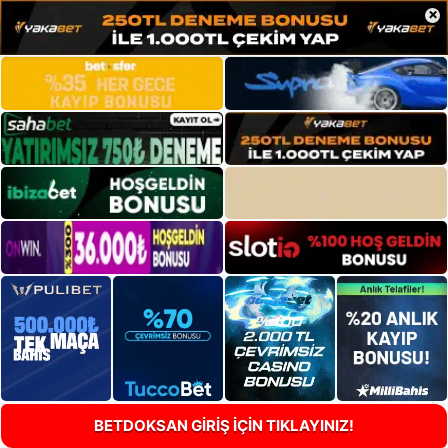
×
BETDOKSAN GİRİŞ İÇİN TIKLAYINIZ!