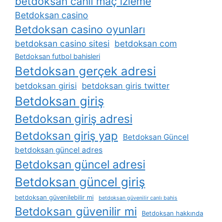
betdoksan canlı maç izleme
Betdoksan casino
Betdoksan casino oyunları
betdoksan casino sitesi
betdoksan com
Betdoksan futbol bahisleri
Betdoksan gerçek adresi
betdoksan girisi
betdoksan giris twitter
Betdoksan giriş
Betdoksan giriş adresi
Betdoksan giriş yap
Betdoksan Güncel
betdoksan güncel adres
Betdoksan güncel adresi
Betdoksan güncel giriş
betdoksan güvenilebilir mi
betdoksan güvenilir canlı bahis
Betdoksan güvenilir mi
Betdoksan hakkında