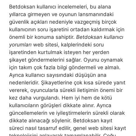
Betdoksan kullanıcı incelemeleri, bu alana
yıllarca girmeyen ve oyunun lansmanındaki
güvenlik açıkları nedeniyle vazgeçmiş birçok
kullanıcının soru işaretini ortadan kaldırmak için
önemli bir konuma sahiptir.
Betdoksan kullanıcı
yorumları
web sitesi, kalplerindeki soru
işaretinden kurtulmak isteyen her yerden
şikayet göndermelerini sağlar. Oyunu oynamak
için takım çok fazla bilgi göndermeli ve almalı.
Ayrıca kullanıcı sayısındaki düşüşün ana
nedenleridir. Şikayetlerine çok kısa sürede yanıt
vererek, oyuncularla sürekli iletişimin önemi bir
kez daha vurgulandı. Hem iyi hem de kötü
kullanıcıların görüşleri dikkate alınır. Ayrıca
güncellemelerin ve iyileştirmelerin sürekli olarak
dikkate alınacağı söylenir. Betdoksan kayıt
süreci nasıl tasarruf edilir, genel web sitesi kayıt
teknolojisini anlayarak tamamlanabilir. Çoğu