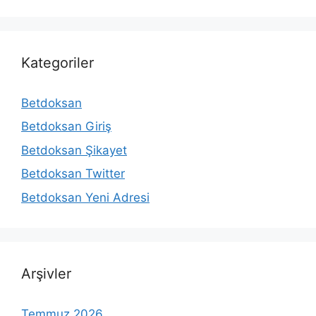
Kategoriler
Betdoksan
Betdoksan Giriş
Betdoksan Şikayet
Betdoksan Twitter
Betdoksan Yeni Adresi
Arşivler
Temmuz 2026