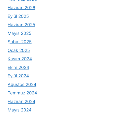
Haziran 2026
Eylül 2025
Haziran 2025
Mayıs 2025
Şubat 2025
Ocak 2025
Kasım 2024
Ekim 2024
Eylül 2024
Ağustos 2024
Temmuz 2024
Haziran 2024
Mayıs 2024