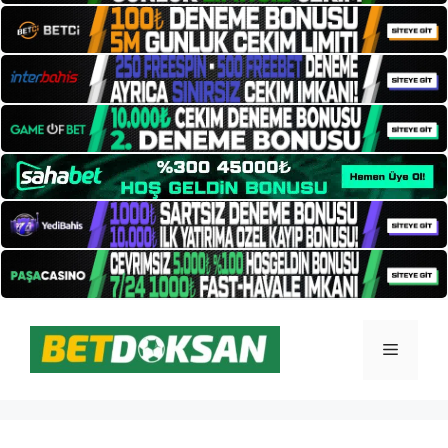
İçeriğe
atla
Menü