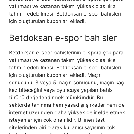
yatırması ve kazanan takımı yüksek olasılıkla
tahmin edebilmesi, Betdoksan e-spor bahisleri
için oluşturulan kuponları ekledi.
Betdoksan e-spor bahisleri
Betdoksan e-spor bahislerinin e-spora çok para
yatırması ve kazanan takımı yüksek olasılıkla
tahmin edebilmesi, Betdoksan e-spor bahisleri
için oluşturulan kuponları ekledi. Maçın
sonucunu, 3 veya 5 maçın sonucunu, maçın kaç
kez biteceğini veya oyuncuya yapılan bahis
türünü değerlendirmek mümkündür. Bu
sektörde tanınma hem yasadışı şirketler hem de
internet üzerinden daha yüksek gelir elde etmek
isteyenler için çok önemlidir. Bilinen test
sitelerinden biri olarak kullanıcı sayısının çok