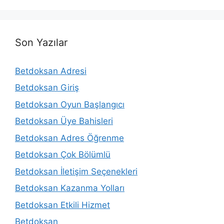
Son Yazılar
Betdoksan Adresi
Betdoksan Giriş
Betdoksan Oyun Başlangıcı
Betdoksan Üye Bahisleri
Betdoksan Adres Öğrenme
Betdoksan Çok Bölümlü
Betdoksan İletişim Seçenekleri
Betdoksan Kazanma Yolları
Betdoksan Etkili Hizmet
Betdoksan