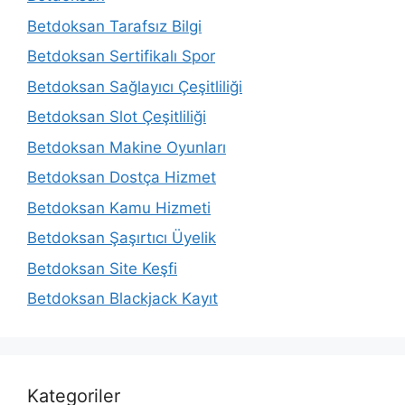
Betdoksan Tarafsız Bilgi
Betdoksan Sertifikalı Spor
Betdoksan Sağlayıcı Çeşitliliği
Betdoksan Slot Çeşitliliği
Betdoksan Makine Oyunları
Betdoksan Dostça Hizmet
Betdoksan Kamu Hizmeti
Betdoksan Şaşırtıcı Üyelik
Betdoksan Site Keşfi
Betdoksan Blackjack Kayıt
Kategoriler