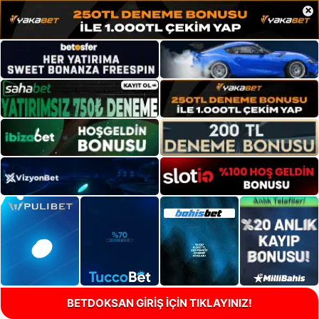
×
BETDOKSAN GİRİŞ İÇİN TIKLAYINIZ!