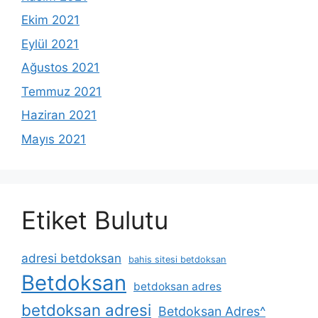
Ekim 2021
Eylül 2021
Ağustos 2021
Temmuz 2021
Haziran 2021
Mayıs 2021
Etiket Bulutu
adresi betdoksan
bahis sitesi betdoksan
Betdoksan
betdoksan adres
betdoksan adresi
Betdoksan Adres^