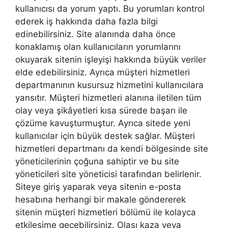
kullanıcısı da yorum yaptı. Bu yorumları kontrol
ederek iş hakkında daha fazla bilgi
edinebilirsiniz. Site alanında daha önce
konaklamış olan kullanıcıların yorumlarını
okuyarak sitenin işleyişi hakkında büyük veriler
elde edebilirsiniz. Ayrıca müşteri hizmetleri
departmanının kusursuz hizmetini kullanıcılara
yansıtır. Müşteri hizmetleri alanına iletilen tüm
olay veya şikâyetleri kısa sürede başarı ile
çözüme kavuşturmuştur. Ayrıca sitede yeni
kullanıcılar için büyük destek sağlar. Müşteri
hizmetleri departmanı da kendi bölgesinde site
yöneticilerinin çoğuna sahiptir ve bu site
yöneticileri site yöneticisi tarafından belirlenir.
Siteye giriş yaparak veya sitenin e-posta
hesabına herhangi bir makale göndererek
sitenin müşteri hizmetleri bölümü ile kolayca
etkileşime geçebilirsiniz. Olası kaza veya