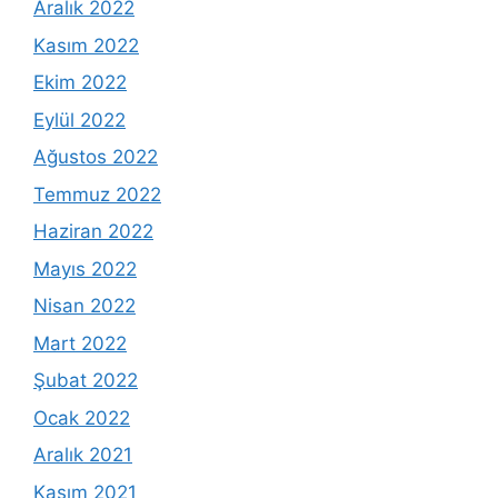
Aralık 2022
Kasım 2022
Ekim 2022
Eylül 2022
Ağustos 2022
Temmuz 2022
Haziran 2022
Mayıs 2022
Nisan 2022
Mart 2022
Şubat 2022
Ocak 2022
Aralık 2021
Kasım 2021