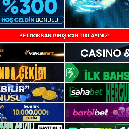
BETDOKSAN GİRİŞ İÇİN TIKLAYINIZ!