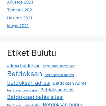
Ağustos 2021
Temmuz 2021
Haziran 2021
Mayıs 2021
Etiket Bulutu
adresi betdoksan
bahis sitesi betdoksan
Betdoksan
betdoksan adres
betdoksan adresi
Betdoksan Adres^
Betdoksan bahis
betdoksan avantajları
Betdoksan bahis sitesi
Betdoksan bonus
Betdoksan bahis türleri