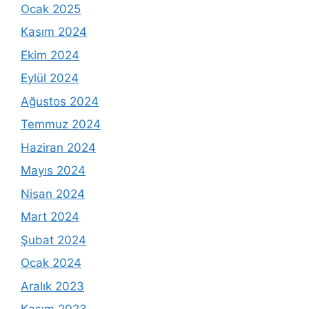
Ocak 2025
Kasım 2024
Ekim 2024
Eylül 2024
Ağustos 2024
Temmuz 2024
Haziran 2024
Mayıs 2024
Nisan 2024
Mart 2024
Şubat 2024
Ocak 2024
Aralık 2023