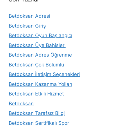
Betdoksan Adresi
Betdoksan Giriş
Betdoksan Oyun Başlangıcı
Betdoksan Üye Bahisleri
Betdoksan Adres Öğrenme
Betdoksan Çok Bölümlü
Betdoksan İletişim Seçenekleri
Betdoksan Kazanma Yolları
Betdoksan Etkili Hizmet
Betdoksan
Betdoksan Tarafsız Bilgi
Betdoksan Sertifikalı Spor