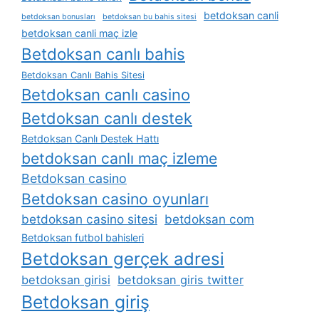
betdoksan canli
betdoksan bonusları
betdoksan bu bahis sitesi
betdoksan canli maç izle
Betdoksan canlı bahis
Betdoksan Canlı Bahis Sitesi
Betdoksan canlı casino
Betdoksan canlı destek
Betdoksan Canlı Destek Hattı
betdoksan canlı maç izleme
Betdoksan casino
Betdoksan casino oyunları
betdoksan casino sitesi
betdoksan com
Betdoksan futbol bahisleri
Betdoksan gerçek adresi
betdoksan girisi
betdoksan giris twitter
Betdoksan giriş