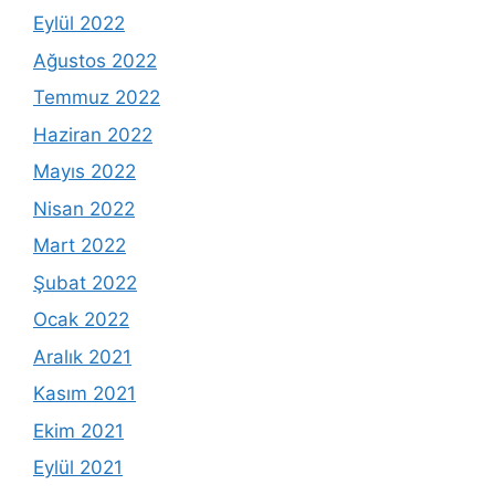
Eylül 2022
Ağustos 2022
Temmuz 2022
Haziran 2022
Mayıs 2022
Nisan 2022
Mart 2022
Şubat 2022
Ocak 2022
Aralık 2021
Kasım 2021
Ekim 2021
Eylül 2021