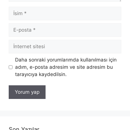
İsim
E-
posta
İnternet
sitesi
Daha sonraki yorumlarımda kullanılması için
adım, e-posta adresim ve site adresim bu
tarayıcıya kaydedilsin.
Son Yazılar