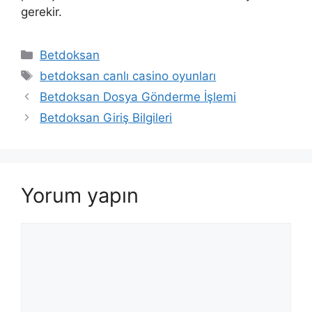
gerekir.
Kategoriler
Betdoksan
Etiketler
betdoksan canlı casino oyunları
Betdoksan Dosya Gönderme İşlemi
Betdoksan Giriş Bilgileri
Yorum yapın
Yorum