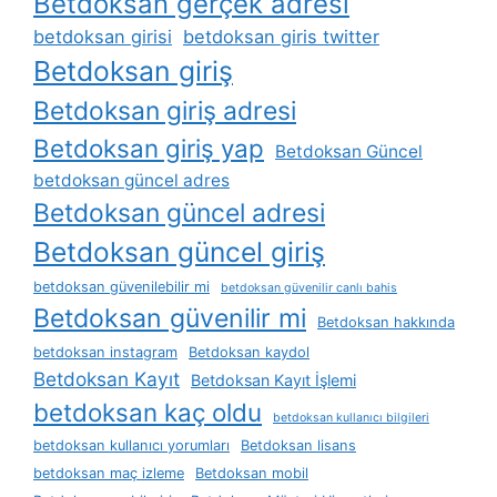
Betdoksan gerçek adresi
betdoksan girisi
betdoksan giris twitter
Betdoksan giriş
Betdoksan giriş adresi
Betdoksan giriş yap
Betdoksan Güncel
betdoksan güncel adres
Betdoksan güncel adresi
Betdoksan güncel giriş
betdoksan güvenilebilir mi
betdoksan güvenilir canlı bahis
Betdoksan güvenilir mi
Betdoksan hakkında
betdoksan instagram
Betdoksan kaydol
Betdoksan Kayıt
Betdoksan Kayıt İşlemi
betdoksan kaç oldu
betdoksan kullanıcı bilgileri
betdoksan kullanıcı yorumları
Betdoksan lisans
betdoksan maç izleme
Betdoksan mobil