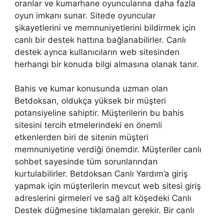
oranlar ve kumarhane oyuncularına daha fazla
oyun imkanı sunar. Sitede oyuncular
şikayetlerini ve memnuniyetlerini bildirmek için
canlı bir destek hattına bağlanabilirler. Canlı
destek ayrıca kullanıcıların web sitesinden
herhangi bir konuda bilgi almasına olanak tanır.
Bahis ve kumar konusunda uzman olan
Betdoksan, oldukça yüksek bir müşteri
potansiyeline sahiptir. Müşterilerin bu bahis
sitesini tercih etmelerindeki en önemli
etkenlerden biri de sitenin müşteri
memnuniyetine verdiği önemdir. Müşteriler canlı
sohbet sayesinde tüm sorunlarından
kurtulabilirler. Betdoksan Canlı Yardım’a giriş
yapmak için müşterilerin mevcut web sitesi giriş
adreslerini girmeleri ve sağ alt köşedeki Canlı
Destek düğmesine tıklamaları gerekir. Bir canlı