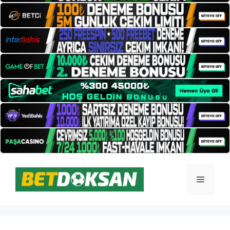
İçeriğe
atla
Menü