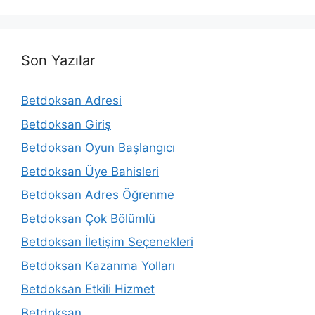
Son Yazılar
Betdoksan Adresi
Betdoksan Giriş
Betdoksan Oyun Başlangıcı
Betdoksan Üye Bahisleri
Betdoksan Adres Öğrenme
Betdoksan Çok Bölümlü
Betdoksan İletişim Seçenekleri
Betdoksan Kazanma Yolları
Betdoksan Etkili Hizmet
Betdoksan