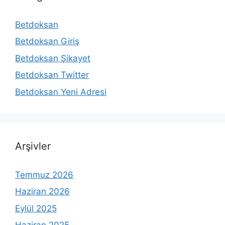
Betdoksan
Betdoksan Giriş
Betdoksan Şikayet
Betdoksan Twitter
Betdoksan Yeni Adresi
Arşivler
Temmuz 2026
Haziran 2026
Eylül 2025