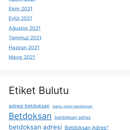
Ekim 2021
Eylül 2021
Ağustos 2021
Temmuz 2021
Haziran 2021
Mayıs 2021
Etiket Bulutu
adresi betdoksan
bahis sitesi betdoksan
Betdoksan
betdoksan adres
betdoksan adresi
Betdoksan Adres^