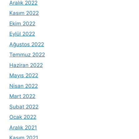
Aralık 2022
Kasım 2022
Ekim 2022
Eylül 2022
Ağustos 2022
Temmuz 2022
Haziran 2022
Mayıs 2022
Nisan 2022
Mart 2022
Şubat 2022
Ocak 2022
Aralık 2021
Kasım 2021