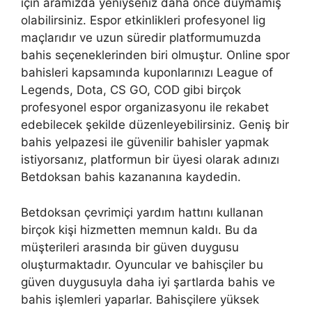
için aramızda yeniyseniz daha önce duymamış
olabilirsiniz. Espor etkinlikleri profesyonel lig
maçlarıdır ve uzun süredir platformumuzda
bahis seçeneklerinden biri olmuştur. Online spor
bahisleri kapsamında kuponlarınızı League of
Legends, Dota, CS GO, COD gibi birçok
profesyonel espor organizasyonu ile rekabet
edebilecek şekilde düzenleyebilirsiniz. Geniş bir
bahis yelpazesi ile güvenilir bahisler yapmak
istiyorsanız, platformun bir üyesi olarak adınızı
Betdoksan bahis kazananına kaydedin.
Betdoksan çevrimiçi yardım hattını kullanan
birçok kişi hizmetten memnun kaldı. Bu da
müşterileri arasında bir güven duygusu
oluşturmaktadır. Oyuncular ve bahisçiler bu
güven duygusuyla daha iyi şartlarda bahis ve
bahis işlemleri yaparlar. Bahisçilere yüksek