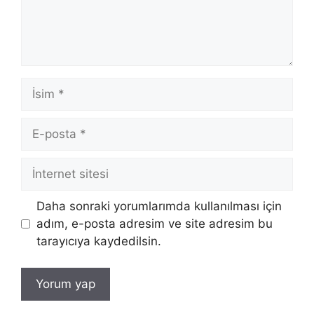
İsim
E-
posta
İnternet
sitesi
Daha sonraki yorumlarımda kullanılması için
adım, e-posta adresim ve site adresim bu
tarayıcıya kaydedilsin.