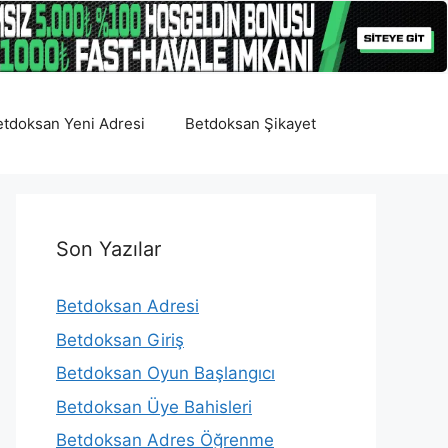
etdoksan Yeni Adresi
Betdoksan Şikayet
Son Yazılar
Betdoksan Adresi
Betdoksan Giriş
Betdoksan Oyun Başlangıcı
Betdoksan Üye Bahisleri
Betdoksan Adres Öğrenme