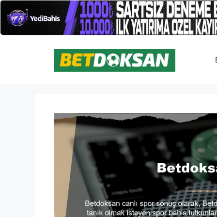
İçeriğe
atla