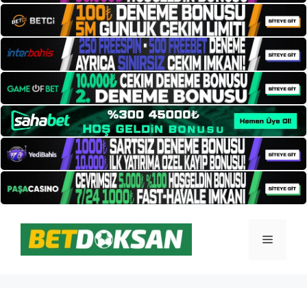
İçeriğe
atla
Menü