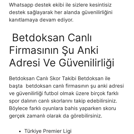
Whatsapp destek ekibi ile sizlere kesintisiz
destek sağlayarak her alanda güvenilirliğini
kanıtlamaya devam ediyor.
Betdoksan Canlı
Firmasının Şu Anki
Adresi Ve Güvenilirliği
Betdoksan Canlı Skor Takibi Betdoksan ile
başta betdoksan canlı firmasının şu anki adresi
ve güvenilirliği futbol olmak üzere birçok farklı
spor dalının canlı skorlarını takip edebilirsiniz.
Böylece farklı oyunlara bahis yaparken skoru
gerçek zamanlı olarak da görebilirsiniz.
Türkiye Premier Ligi