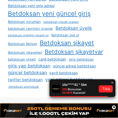
Betdoksan yeni giriş adresi
Betdoksan yeni güncel giriş
Betdoksan yorumları
betdoksan yüksek oranları
Betdoksan üyelik
betdoksan çevrimiçi oyunlar
Betdoksan üye ol
betdoksan üyeliğim güvenli mi
Betdoksan şikayet
Betdoksan İletişim
Betdoksan şikayetvar
Betdoksan şikayetleri
canli betdoksan
betdoksan şirketi
giris betdoksan
giris yap betdoksan
güncel adresi betdoksan
güncel betdoksan
kayit betdoksan
yeni adresi betdoksan
twitter betdoksan
betdoksan sportsbook
×
Avrasya'nın en büyük reklam platformunda olmak için
Microsoft Teams:
reklam@avrasyamarketing.com