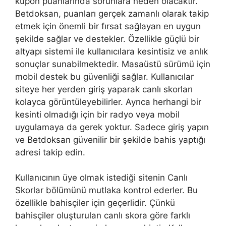
kupon puanlarında sorunlara neden olacaktır.
Betdoksan, puanları gerçek zamanlı olarak takip
etmek için önemli bir fırsat sağlayan en uygun
şekilde sağlar ve destekler. Özellikle güçlü bir
altyapı sistemi ile kullanıcılara kesintisiz ve anlık
sonuçlar sunabilmektedir. Masaüstü sürümü için
mobil destek bu güvenliği sağlar. Kullanıcılar
siteye her yerden giriş yaparak canlı skorları
kolayca görüntüleyebilirler. Ayrıca herhangi bir
kesinti olmadığı için bir radyo veya mobil
uygulamaya da gerek yoktur. Sadece giriş yapın
ve Betdoksan güvenilir bir şekilde bahis yaptığı
adresi takip edin.
Kullanıcının üye olmak istediği sitenin Canlı
Skorlar bölümünü mutlaka kontrol ederler. Bu
özellikle bahisçiler için geçerlidir. Çünkü
bahisçiler oluşturulan canlı skora göre farklı