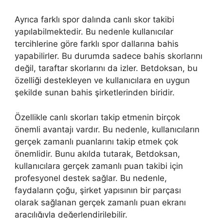
Ayrıca farklı spor dalında canlı skor takibi
yapılabilmektedir. Bu nedenle kullanıcılar
tercihlerine göre farklı spor dallarına bahis
yapabilirler. Bu durumda sadece bahis skorlarını
değil, taraftar skorlarını da izler. Betdoksan, bu
özelliği destekleyen ve kullanıcılara en uygun
şekilde sunan bahis şirketlerinden biridir.
Özellikle canlı skorları takip etmenin birçok
önemli avantajı vardır. Bu nedenle, kullanıcıların
gerçek zamanlı puanlarını takip etmek çok
önemlidir. Bunu akılda tutarak, Betdoksan,
kullanıcılara gerçek zamanlı puan takibi için
profesyonel destek sağlar. Bu nedenle,
faydaların çoğu, şirket yapısının bir parçası
olarak sağlanan gerçek zamanlı puan ekranı
aracılığıyla değerlendirilebilir.