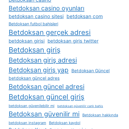
Betdoksan casino oyunları
betdoksan casino sitesi
betdoksan com
Betdoksan futbol bahisleri
Betdoksan gerçek adresi
betdoksan girisi
betdoksan giris twitter
Betdoksan giriş
Betdoksan giriş adresi
Betdoksan giriş yap
Betdoksan Güncel
betdoksan güncel adres
Betdoksan güncel adresi
Betdoksan güncel giriş
betdoksan güvenilebilir mi
betdoksan güvenilir canlı bahis
Betdoksan güvenilir mi
Betdoksan hakkında
betdoksan instagram
Betdoksan kaydol