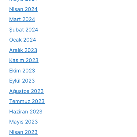
Nisan 2024
Mart 2024
Şubat 2024
Ocak 2024
Aralık 2023
Kasım 2023
Ekim 2023
Eylül 2023
Ağustos 2023
Temmuz 2023
Haziran 2023
Mayıs 2023
Nisan 2023