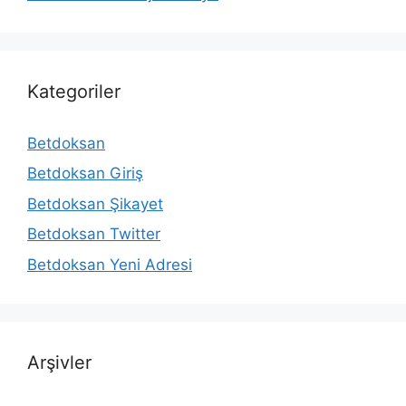
Kategoriler
Betdoksan
Betdoksan Giriş
Betdoksan Şikayet
Betdoksan Twitter
Betdoksan Yeni Adresi
Arşivler