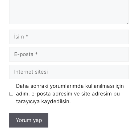
İsim
E-
posta
İnternet
sitesi
Daha sonraki yorumlarımda kullanılması için
adım, e-posta adresim ve site adresim bu
tarayıcıya kaydedilsin.