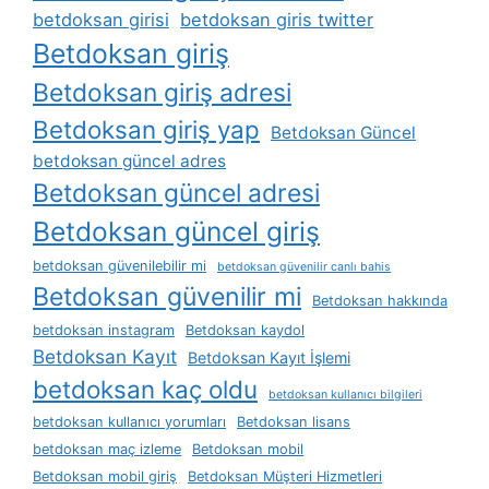
betdoksan girisi
betdoksan giris twitter
Betdoksan giriş
Betdoksan giriş adresi
Betdoksan giriş yap
Betdoksan Güncel
betdoksan güncel adres
Betdoksan güncel adresi
Betdoksan güncel giriş
betdoksan güvenilebilir mi
betdoksan güvenilir canlı bahis
Betdoksan güvenilir mi
Betdoksan hakkında
betdoksan instagram
Betdoksan kaydol
Betdoksan Kayıt
Betdoksan Kayıt İşlemi
betdoksan kaç oldu
betdoksan kullanıcı bilgileri
betdoksan kullanıcı yorumları
Betdoksan lisans
betdoksan maç izleme
Betdoksan mobil
Betdoksan mobil giriş
Betdoksan Müşteri Hizmetleri