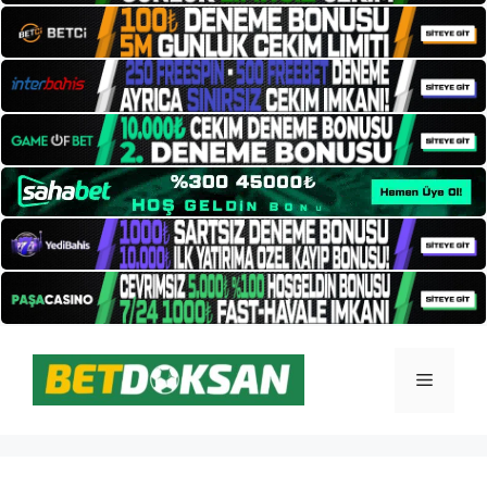
İçeriğe
atla
Menü