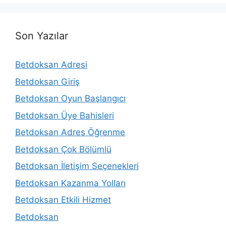
Son Yazılar
Betdoksan Adresi
Betdoksan Giriş
Betdoksan Oyun Başlangıcı
Betdoksan Üye Bahisleri
Betdoksan Adres Öğrenme
Betdoksan Çok Bölümlü
Betdoksan İletişim Seçenekleri
Betdoksan Kazanma Yolları
Betdoksan Etkili Hizmet
Betdoksan