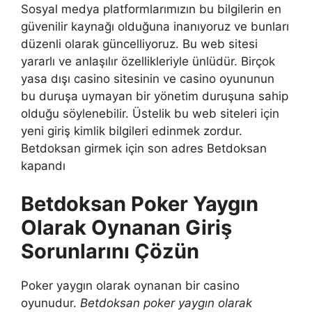
Sosyal medya platformlarımızın bu bilgilerin en
güvenilir kaynağı olduğuna inanıyoruz ve bunları
düzenli olarak güncelliyoruz. Bu web sitesi
yararlı ve anlaşılır özellikleriyle ünlüdür. Birçok
yasa dışı casino sitesinin ve casino oyununun
bu duruşa uymayan bir yönetim duruşuna sahip
olduğu söylenebilir. Üstelik bu web siteleri için
yeni giriş kimlik bilgileri edinmek zordur.
Betdoksan girmek için son adres Betdoksan
kapandı
Betdoksan Poker Yaygın
Olarak Oynanan Giriş
Sorunlarını Çözün
Poker yaygın olarak oynanan bir casino
oyunudur.
Betdoksan poker yaygın olarak