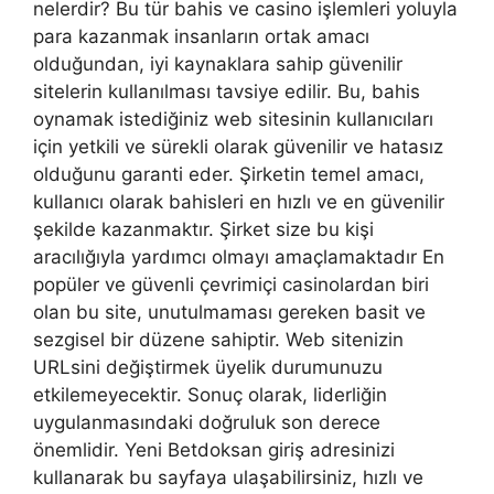
nelerdir? Bu tür bahis ve casino işlemleri yoluyla
para kazanmak insanların ortak amacı
olduğundan, iyi kaynaklara sahip güvenilir
sitelerin kullanılması tavsiye edilir. Bu, bahis
oynamak istediğiniz web sitesinin kullanıcıları
için yetkili ve sürekli olarak güvenilir ve hatasız
olduğunu garanti eder. Şirketin temel amacı,
kullanıcı olarak bahisleri en hızlı ve en güvenilir
şekilde kazanmaktır. Şirket size bu kişi
aracılığıyla yardımcı olmayı amaçlamaktadır En
popüler ve güvenli çevrimiçi casinolardan biri
olan bu site, unutulmaması gereken basit ve
sezgisel bir düzene sahiptir. Web sitenizin
URLsini değiştirmek üyelik durumunuzu
etkilemeyecektir. Sonuç olarak, liderliğin
uygulanmasındaki doğruluk son derece
önemlidir. Yeni Betdoksan giriş adresinizi
kullanarak bu sayfaya ulaşabilirsiniz, hızlı ve