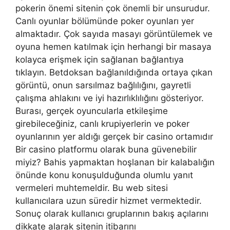
pokerin önemi sitenin çok önemli bir unsurudur.
Canlı oyunlar bölümünde poker oyunları yer
almaktadır. Çok sayıda masayı görüntülemek ve
oyuna hemen katılmak için herhangi bir masaya
kolayca erişmek için sağlanan bağlantıya
tıklayın. Betdoksan bağlanıldığında ortaya çıkan
görüntü, onun sarsılmaz bağlılığını, gayretli
çalışma ahlakını ve iyi hazırlıklılığını gösteriyor.
Burası, gerçek oyuncularla etkileşime
girebileceğiniz, canlı krupiyerlerin ve poker
oyunlarının yer aldığı gerçek bir casino ortamıdır
Bir casino platformu olarak buna güvenebilir
miyiz? Bahis yapmaktan hoşlanan bir kalabalığın
önünde konu konuşulduğunda olumlu yanıt
vermeleri muhtemeldir. Bu web sitesi
kullanıcılara uzun süredir hizmet vermektedir.
Sonuç olarak kullanıcı gruplarının bakış açılarını
dikkate alarak sitenin itibarını