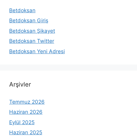
Betdoksan
Betdoksan Giriş
Betdoksan Şikayet
Betdoksan Twitter
Betdoksan Yeni Adresi
Arşivler
Temmuz 2026
Haziran 2026
Eylül 2025
Haziran 2025