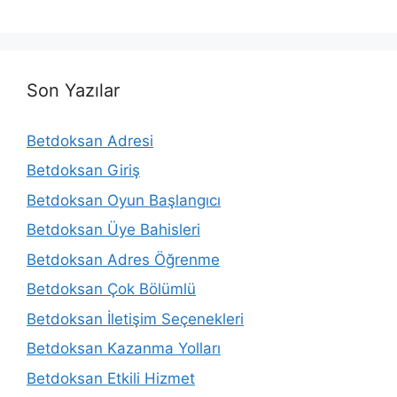
Son Yazılar
Betdoksan Adresi
Betdoksan Giriş
Betdoksan Oyun Başlangıcı
Betdoksan Üye Bahisleri
Betdoksan Adres Öğrenme
Betdoksan Çok Bölümlü
Betdoksan İletişim Seçenekleri
Betdoksan Kazanma Yolları
Betdoksan Etkili Hizmet