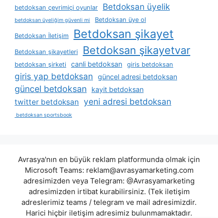
Betdoksan üyelik
betdoksan çevrimiçi oyunlar
Betdoksan üye ol
betdoksan üyeliğim güvenli mi
Betdoksan şikayet
Betdoksan İletişim
Betdoksan şikayetvar
Betdoksan şikayetleri
canli betdoksan
betdoksan şirketi
giris betdoksan
giris yap betdoksan
güncel adresi betdoksan
güncel betdoksan
kayit betdoksan
yeni adresi betdoksan
twitter betdoksan
betdoksan sportsbook
Avrasya'nın en büyük reklam platformunda olmak için
Microsoft Teams:
reklam@avrasyamarketing.com
adresimizden veya Telegram: @Avrasyamarketing
adresimizden irtibat kurabilirsiniz. (Tek iletişim
adreslerimiz teams / telegram ve mail adresimizdir.
Harici hiçbir iletişim adresimiz bulunmamaktadır.