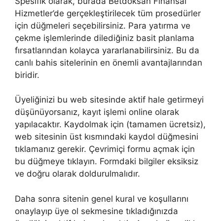
Spesifik olarak, burada Betdoksan Finansal
Hizmetler’de gerçekleştirilecek tüm prosedürler
için düğmeleri seçebilirsiniz. Para yatırma ve
çekme işlemlerinde dilediğiniz basit planlama
fırsatlarından kolayca yararlanabilirsiniz. Bu da
canlı bahis sitelerinin en önemli avantajlarından
biridir.
Üyeliğinizi bu web sitesinde aktif hale getirmeyi
düşünüyorsanız, kayıt işlemi online olarak
yapılacaktır. Kaydolmak için (tamamen ücretsiz),
web sitesinin üst kısmındaki kaydol düğmesini
tıklamanız gerekir. Çevrimiçi formu açmak için
bu düğmeye tıklayın. Formdaki bilgiler eksiksiz
ve doğru olarak doldurulmalıdır.
Daha sonra sitenin genel kural ve koşullarını
onaylayıp üye ol sekmesine tıkladığınızda