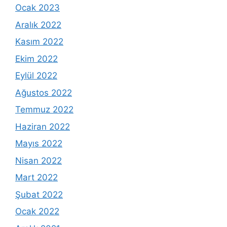
Ocak 2023
Aralık 2022
Kasım 2022
Ekim 2022
Eylül 2022
Ağustos 2022
Temmuz 2022
Haziran 2022
Mayıs 2022
Nisan 2022
Mart 2022
Şubat 2022
Ocak 2022