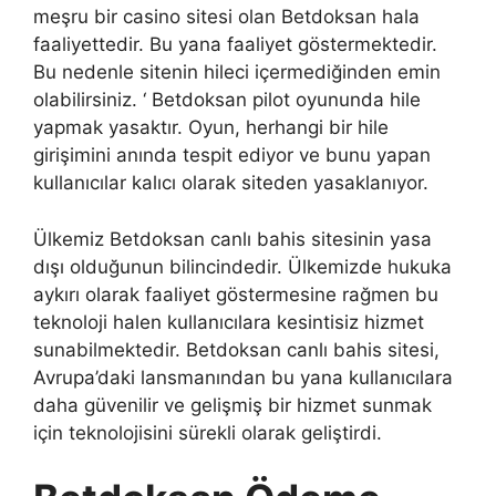
meşru bir casino sitesi olan Betdoksan hala
faaliyettedir. Bu yana faaliyet göstermektedir.
Bu nedenle sitenin hileci içermediğinden emin
olabilirsiniz. ‘ Betdoksan pilot oyununda hile
yapmak yasaktır. Oyun, herhangi bir hile
girişimini anında tespit ediyor ve bunu yapan
kullanıcılar kalıcı olarak siteden yasaklanıyor.
Ülkemiz Betdoksan canlı bahis sitesinin yasa
dışı olduğunun bilincindedir. Ülkemizde hukuka
aykırı olarak faaliyet göstermesine rağmen bu
teknoloji halen kullanıcılara kesintisiz hizmet
sunabilmektedir. Betdoksan canlı bahis sitesi,
Avrupa’daki lansmanından bu yana kullanıcılara
daha güvenilir ve gelişmiş bir hizmet sunmak
için teknolojisini sürekli olarak geliştirdi.