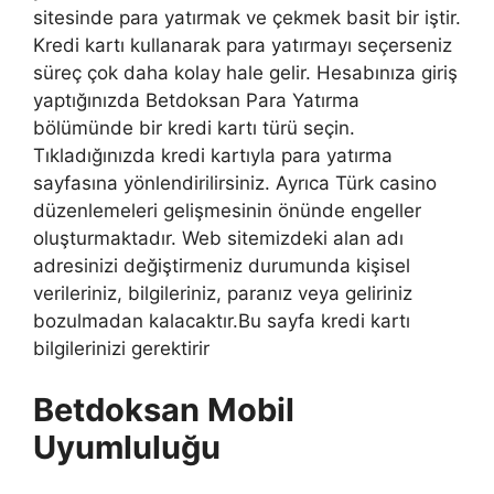
sitesinde para yatırmak ve çekmek basit bir iştir.
Kredi kartı kullanarak para yatırmayı seçerseniz
süreç çok daha kolay hale gelir. Hesabınıza giriş
yaptığınızda Betdoksan Para Yatırma
bölümünde bir kredi kartı türü seçin.
Tıkladığınızda kredi kartıyla para yatırma
sayfasına yönlendirilirsiniz. Ayrıca Türk casino
düzenlemeleri gelişmesinin önünde engeller
oluşturmaktadır. Web sitemizdeki alan adı
adresinizi değiştirmeniz durumunda kişisel
verileriniz, bilgileriniz, paranız veya geliriniz
bozulmadan kalacaktır.Bu sayfa kredi kartı
bilgilerinizi gerektirir
Betdoksan Mobil
Uyumluluğu