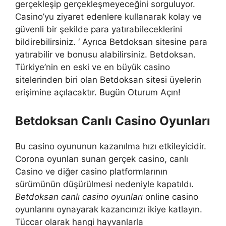
gerçekleşip gerçekleşmeyeceğini sorguluyor.
Casino’yu ziyaret edenlere kullanarak kolay ve
güvenli bir şekilde para yatırabileceklerini
bildirebilirsiniz. ‘ Ayrıca Betdoksan sitesine para
yatırabilir ve bonusu alabilirsiniz. Betdoksan.
Türkiye’nin en eski ve en büyük casino
sitelerinden biri olan Betdoksan sitesi üyelerin
erişimine açılacaktır. Bugün Oturum Açın!
Betdoksan Canlı Casino Oyunları
Bu casino oyununun kazanılma hızı etkileyicidir.
Corona oyunları sunan gerçek casino, canlı
Casino ve diğer casino platformlarının
sürümünün düşürülmesi nedeniyle kapatıldı.
Betdoksan canlı casino oyunları
online casino
oyunlarını oynayarak kazancınızı ikiye katlayın.
Tüccar olarak hangi hayvanlarla