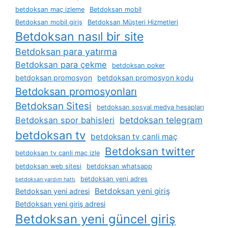
betdoksan maç izleme
Betdoksan mobil
Betdoksan mobil giriş
Betdoksan Müşteri Hizmetleri
Betdoksan nasıl bir site
Betdoksan para yatırma
Betdoksan para çekme
betdoksan poker
betdoksan promosyon
betdoksan promosyon kodu
Betdoksan promosyonları
Betdoksan Sitesi
betdoksan sosyal medya hesapları
betdoksan telegram
Betdoksan spor bahisleri
betdoksan tv
betdoksan tv canli maç
Betdoksan twitter
betdoksan tv canli maç izle
betdoksan web sitesi
betdoksan whatsapp
betdoksan yeni adres
betdoksan yardım hattı
Betdoksan yeni giriş
Betdoksan yeni adresi
Betdoksan yeni giriş adresi
Betdoksan yeni güncel giriş