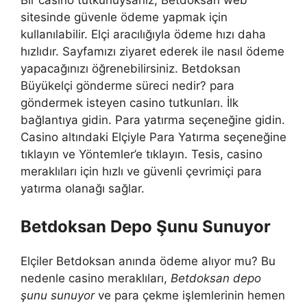
sitesinde güvenle ödeme yapmak için
kullanılabilir. Elçi aracılığıyla ödeme hızı daha
hızlıdır. Sayfamızı ziyaret ederek ile nasıl ödeme
yapacağınızı öğrenebilirsiniz. Betdoksan
Büyükelçi gönderme süreci nedir? para
göndermek isteyen casino tutkunları. İlk
bağlantıya gidin. Para yatırma seçeneğine gidin.
Casino altındaki Elçiyle Para Yatırma seçeneğine
tıklayın ve Yöntemler’e tıklayın. Tesis, casino
meraklıları için hızlı ve güvenli çevrimiçi para
yatırma olanağı sağlar.
Betdoksan Depo Şunu Sunuyor
Elçiler Betdoksan anında ödeme alıyor mu? Bu
nedenle casino meraklıları,
Betdoksan depo
şunu sunuyor
ve para çekme işlemlerinin hemen