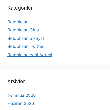
Kategoriler
Betdoksan
Betdoksan Giriş
Betdoksan Şikayet
Betdoksan Twitter
Betdoksan Yeni Adresi
Arşivler
Temmuz 2026
Haziran 2026