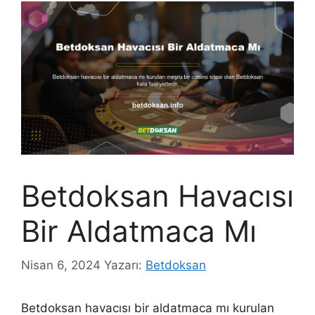
Betdoksan Havacısı
Bir Aldatmaca Mı
Nisan 6, 2024
Yazarı:
Betdoksan
Betdoksan havacısı bir aldatmaca mı kurulan