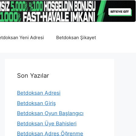
etdoksan Yeni Adresi
Betdoksan Şikayet
Son Yazılar
Betdoksan Adresi
Betdoksan Giriş
Betdoksan Oyun Başlangıcı
Betdoksan Üye Bahisleri
Betdoksan Adres Öğrenme