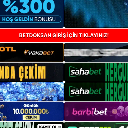
BETDOKSAN GİRİŞ İÇİN TIKLAYINIZ!