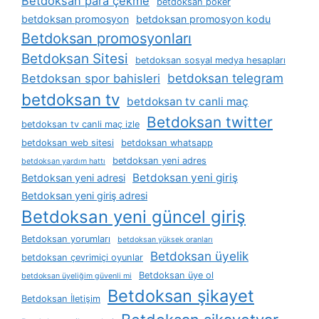
Betdoksan para çekme
betdoksan poker
betdoksan promosyon
betdoksan promosyon kodu
Betdoksan promosyonları
Betdoksan Sitesi
betdoksan sosyal medya hesapları
betdoksan telegram
Betdoksan spor bahisleri
betdoksan tv
betdoksan tv canli maç
Betdoksan twitter
betdoksan tv canli maç izle
betdoksan web sitesi
betdoksan whatsapp
betdoksan yeni adres
betdoksan yardım hattı
Betdoksan yeni giriş
Betdoksan yeni adresi
Betdoksan yeni giriş adresi
Betdoksan yeni güncel giriş
Betdoksan yorumları
betdoksan yüksek oranları
Betdoksan üyelik
betdoksan çevrimiçi oyunlar
Betdoksan üye ol
betdoksan üyeliğim güvenli mi
Betdoksan şikayet
Betdoksan İletişim