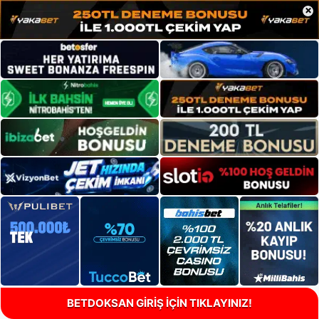
×
BETDOKSAN GİRİŞ İÇİN TIKLAYINIZ!