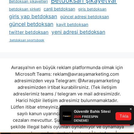
Betdoksan şikayetvar
Betdoksan şikayetleri
canli betdoksan
betdoksan şirketi
giris betdoksan
giris yap betdoksan
güncel adresi betdoksan
güncel betdoksan
kayit betdoksan
yeni adresi betdoksan
twitter betdoksan
betdoksan sportsbook
Avrasya'nın en büyük reklam platformunda olmak için
Microsoft Teams:
reklam@avrasyamarketing.com
adresimizden veya Telegram: @Avrasyamarketing
adresimizden irtibat kurabilirsiniz. (Tek iletişim
adreslerimiz teams / telegram ve mail adresimizdir.
Harici hiçbir iletişim adresimiz bulunmamaktadır.
Lütfen itibar etmeyiniz.) Türkiye yasalarına göre 7258
sayılı kanun uyarınca yasa dışı bahis oynamanın
cezaları mevcuttur. Şu an bulunduğunuz site hiç bir
şekilde illegal bahis oyunları oynatmıyor ve oynamaya
aracı olmuyordur.
nissbet
|
golegol
|
bets4you
|