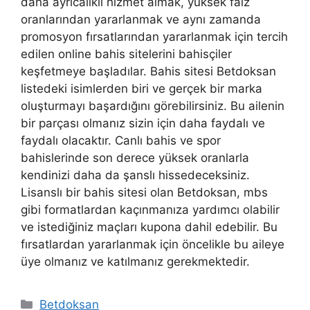
daha ayrıcalıklı hizmet almak, yüksek faiz
oranlarından yararlanmak ve aynı zamanda
promosyon fırsatlarından yararlanmak için tercih
edilen online bahis sitelerini bahisçiler
keşfetmeye başladılar. Bahis sitesi Betdoksan
listedeki isimlerden biri ve gerçek bir marka
oluşturmayı başardığını görebilirsiniz. Bu ailenin
bir parçası olmanız sizin için daha faydalı ve
faydalı olacaktır. Canlı bahis ve spor
bahislerinde son derece yüksek oranlarla
kendinizi daha da şanslı hissedeceksiniz.
Lisanslı bir bahis sitesi olan Betdoksan, mbs
gibi formatlardan kaçınmanıza yardımcı olabilir
ve istediğiniz maçları kupona dahil edebilir. Bu
fırsatlardan yararlanmak için öncelikle bu aileye
üye olmanız ve katılmanız gerekmektedir.
Kategoriler
Betdoksan