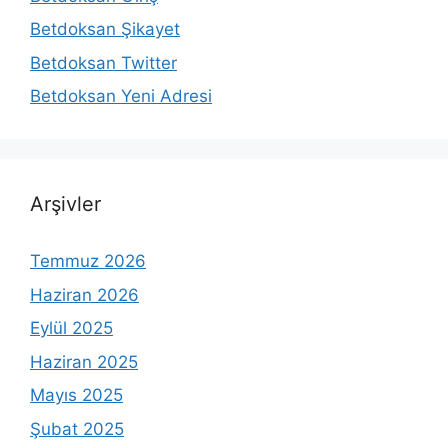
Betdoksan Şikayet
Betdoksan Twitter
Betdoksan Yeni Adresi
Arşivler
Temmuz 2026
Haziran 2026
Eylül 2025
Haziran 2025
Mayıs 2025
Şubat 2025