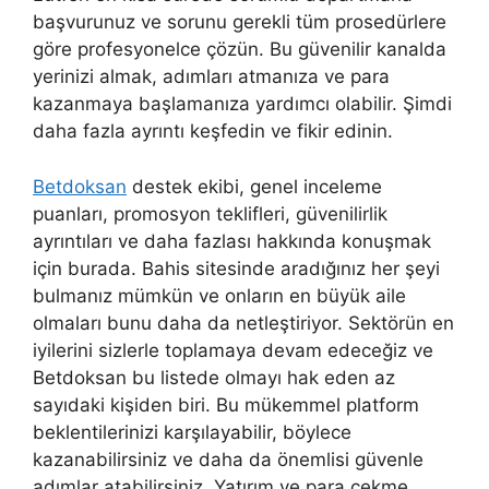
başvurunuz ve sorunu gerekli tüm prosedürlere
göre profesyonelce çözün. Bu güvenilir kanalda
yerinizi almak, adımları atmanıza ve para
kazanmaya başlamanıza yardımcı olabilir. Şimdi
daha fazla ayrıntı keşfedin ve fikir edinin.
Betdoksan
destek ekibi, genel inceleme
puanları, promosyon teklifleri, güvenilirlik
ayrıntıları ve daha fazlası hakkında konuşmak
için burada. Bahis sitesinde aradığınız her şeyi
bulmanız mümkün ve onların en büyük aile
olmaları bunu daha da netleştiriyor. Sektörün en
iyilerini sizlerle toplamaya devam edeceğiz ve
Betdoksan bu listede olmayı hak eden az
sayıdaki kişiden biri. Bu mükemmel platform
beklentilerinizi karşılayabilir, böylece
kazanabilirsiniz ve daha da önemlisi güvenle
adımlar atabilirsiniz. Yatırım ve para çekme