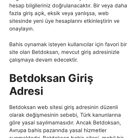
hesap bilgileriniz doğrulanacaktır. Bir veya daha
fazla giriş açık, eksik veya yanlışsa, web
sitesinde yeni üye hesaplarını etkinleştirin ve
onaylayın.
Bahis oynamak isteyen kullanıcılar için favori bir
site olan Betdoksan, mevcut giriş adresinizle
çalışmaya devam edecektir.
Betdoksan Giriş
Adresi
Betdoksan web sitesi giriş adresinin düzenli
olarak değişmesinin sebebi, Türk kanunlarına
göre yasal sayılmamasıdır. Ancak Betdoksan,
Avrupa bahis pazarında yasal hizmetler