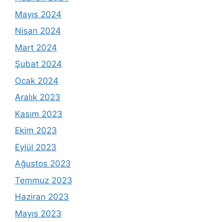
Mayıs 2024
Nisan 2024
Mart 2024
Şubat 2024
Ocak 2024
Aralık 2023
Kasım 2023
Ekim 2023
Eylül 2023
Ağustos 2023
Temmuz 2023
Haziran 2023
Mayıs 2023