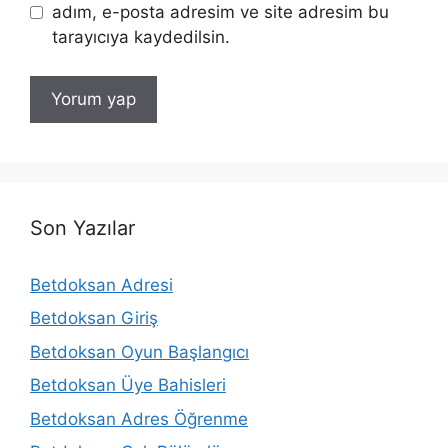
adım, e-posta adresim ve site adresim bu
tarayıcıya kaydedilsin.
Son Yazılar
Betdoksan Adresi
Betdoksan Giriş
Betdoksan Oyun Başlangıcı
Betdoksan Üye Bahisleri
Betdoksan Adres Öğrenme