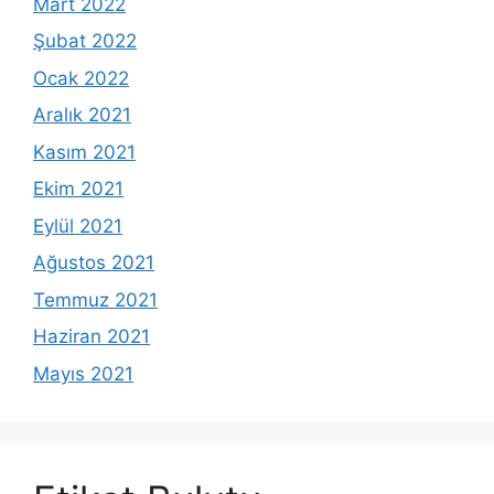
Mart 2022
Şubat 2022
Ocak 2022
Aralık 2021
Kasım 2021
Ekim 2021
Eylül 2021
Ağustos 2021
Temmuz 2021
Haziran 2021
Mayıs 2021