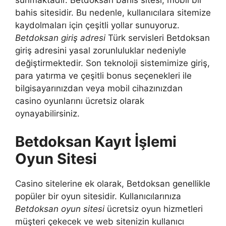
sunmaktadır. Betdoksan bahis sitesi, mobil bir
bahis sitesidir. Bu nedenle, kullanıcılara sitemize
kaydolmaları için çeşitli yollar sunuyoruz.
Betdoksan giriş adresi
Türk servisleri Betdoksan
giriş adresini yasal zorunluluklar nedeniyle
değiştirmektedir. Son teknoloji sistemimize giriş,
para yatırma ve çeşitli bonus seçenekleri ile
bilgisayarınızdan veya mobil cihazınızdan
casino oyunlarını ücretsiz olarak
oynayabilirsiniz.
Betdoksan Kayıt İşlemi
Oyun Sitesi
Casino sitelerine ek olarak, Betdoksan genellikle
popüler bir oyun sitesidir. Kullanıcılarınıza
Betdoksan oyun sitesi
ücretsiz oyun hizmetleri
müşteri çekecek ve web sitenizin kullanıcı