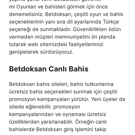
mi
Oyunları ve bahisleri görmek için önce
denemelisiniz. Betdoksan, çeşitli oyun ve bahis
seçeneklerinin yanı sıra dil ayarlarında Türkçe
seçeneği de sunmaktadır. Güvenilirlikten ödün
vermeden müşteri memnuniyetini ön planda
tutarak web sitemizdeki faaliyetlerimizi
genişleterek sürdürüyoruz.
Betdoksan Canlı Bahis
Betdoksan bahis siteleri, bahis tutkunlarına
ücretsiz bahis seçenekleri sunmak için çeşitli
promosyon kampanyaları yürütür. Yeni üyeler de
sitede eğlenebilir, promosyon
kampanyalarından ve oynaması ücretsiz
özelliklerden yararlanabilir. Örneğin canlı
bahislerde Betdoksan giriş işlemini takip