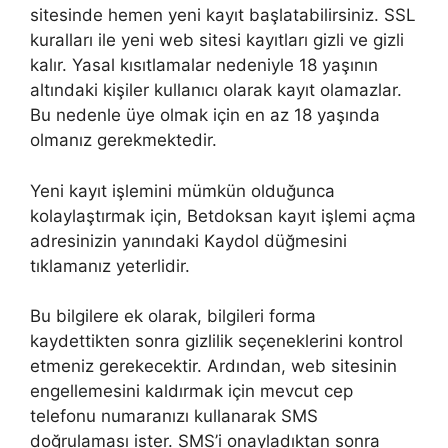
sitesinde hemen yeni kayıt başlatabilirsiniz. SSL
kuralları ile yeni web sitesi kayıtları gizli ve gizli
kalır. Yasal kısıtlamalar nedeniyle 18 yaşının
altındaki kişiler kullanıcı olarak kayıt olamazlar.
Bu nedenle üye olmak için en az 18 yaşında
olmanız gerekmektedir.
Yeni kayıt işlemini mümkün olduğunca
kolaylaştırmak için, Betdoksan kayıt işlemi açma
adresinizin yanındaki Kaydol düğmesini
tıklamanız yeterlidir.
Bu bilgilere ek olarak, bilgileri forma
kaydettikten sonra gizlilik seçeneklerini kontrol
etmeniz gerekecektir. Ardından, web sitesinin
engellemesini kaldırmak için mevcut cep
telefonu numaranızı kullanarak SMS
doğrulaması ister. SMS’i onayladıktan sonra