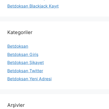
Betdoksan Blackjack Kayıt
Kategoriler
Betdoksan
Betdoksan Giriş
Betdoksan Şikayet
Betdoksan Twitter
Betdoksan Yeni Adresi
Arşivler