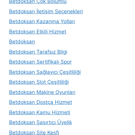
Betdoksan Çok Bölümlü
Betdoksan İletişim Seçenekleri
Betdoksan Kazanma Yolları
Betdoksan Etkili Hizmet
Betdoksan
Betdoksan Tarafsız Bilgi
Betdoksan Sertifikalı Spor
Betdoksan Sağlayıcı Çeşitliliği
Betdoksan Slot Çeşitliliği
Betdoksan Makine Oyunları
Betdoksan Dostça Hizmet
Betdoksan Kamu Hizmeti
Betdoksan Şaşırtıcı Üyelik
Betdoksan Site Keşfi