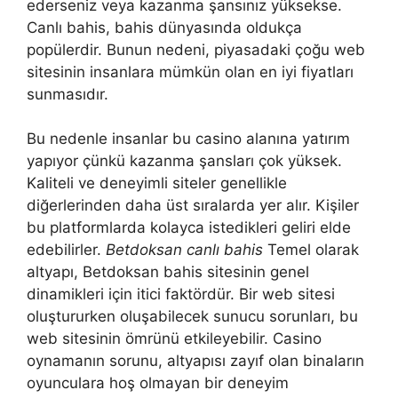
ederseniz veya kazanma şansınız yüksekse.
Canlı bahis, bahis dünyasında oldukça
popülerdir. Bunun nedeni, piyasadaki çoğu web
sitesinin insanlara mümkün olan en iyi fiyatları
sunmasıdır.
Bu nedenle insanlar bu casino alanına yatırım
yapıyor çünkü kazanma şansları çok yüksek.
Kaliteli ve deneyimli siteler genellikle
diğerlerinden daha üst sıralarda yer alır. Kişiler
bu platformlarda kolayca istedikleri geliri elde
edebilirler.
Betdoksan canlı bahis
Temel olarak
altyapı, Betdoksan bahis sitesinin genel
dinamikleri için itici faktördür. Bir web sitesi
oluştururken oluşabilecek sunucu sorunları, bu
web sitesinin ömrünü etkileyebilir. Casino
oynamanın sorunu, altyapısı zayıf olan binaların
oyunculara hoş olmayan bir deneyim