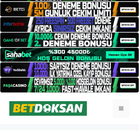
İçeriğe
atla
Menü