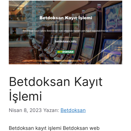
Betdoksan Kayıt
İşlemi
Nisan 8, 2023
Yazarı:
Betdoksan
Betdoksan kayıt işlemi Betdoksan web