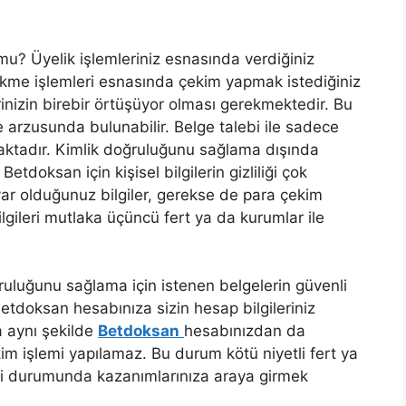
u? Üyelik işlemleriniz esnasında verdiğiniz
çekme işlemleri esnasında çekim yapmak istediğiniz
rinizin birebir örtüşüyor olması gerekmektedir. Bu
 arzusunda bulunabilir. Belge talebi ile sadece
ktadır. Kimlik doğruluğunu sağlama dışında
etdoksan için kişisel bilgilerin gizliliği çok
var olduğunuz bilgiler, gerekse de para çekim
lgileri mutlaka üçüncü fert ya da kurumlar ile
ruluğunu sağlama için istenen belgelerin güvenli
etdoksan hesabınıza sizin hesap bilgileriniz
a aynı şekilde
Betdoksan
hesabınızdan da
im işlemi yapılamaz. Bu durum kötü niyetli fert ya
mesi durumunda kazanımlarınıza araya girmek