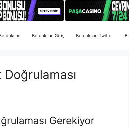
Betdoksan
Betdoksan Giriş
Betdoksan Twitter
B
k Doğrulaması
ğrulaması Gerekiyor