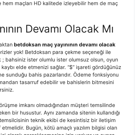
le hem maçları HD kalitede izleyebilir hem de maç
nının Devamı Olacak Mı
maktan
betdoksan maç yayınının devamı olacak
rprizler yok! Betdoksan para çekme seçeneği ile
 bahsiniz ister olumlu ister olumsuz olsun, oyun
kaybı elde etmenizi sağlar. “$” işareti gördüğünüz
eme sunduğu bahis pazarlarıdır. Ödeme fonksiyonu
amandan tasarruf edebilir ve bahislerin bitmesini
siniz.
r görüşme imkanı olmadığından müşteri temsilinde
eken bir husustur. Aynı zamanda sitenin kullandığı
temsilcisinin teknik ekibi de kesintisiz bir iletişim
etmelidir. Bugün, kötü amaçlı yazılım bilgisi olan