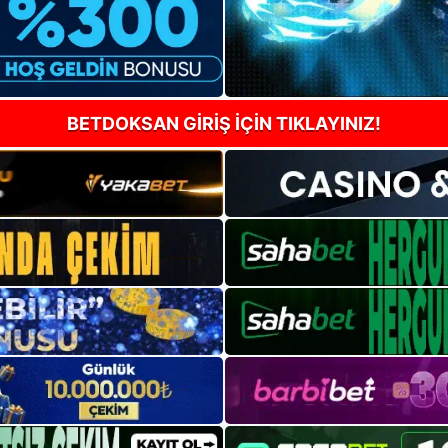
BETDOKSAN GİRİŞ İÇİN TIKLAYINIZ!