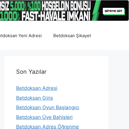
etdoksan Yeni Adresi
Betdoksan Şikayet
Son Yazılar
Betdoksan Adresi
Betdoksan Giriş
Betdoksan Oyun Başlangıcı
Betdoksan Üye Bahisleri
Betdoksan Adres Öğrenme