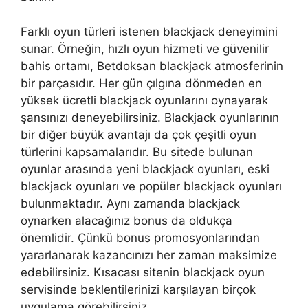
Farklı oyun türleri istenen blackjack deneyimini
sunar. Örneğin, hızlı oyun hizmeti ve güvenilir
bahis ortamı, Betdoksan blackjack atmosferinin
bir parçasıdır. Her gün çılgına dönmeden en
yüksek ücretli blackjack oyunlarını oynayarak
şansınızı deneyebilirsiniz. Blackjack oyunlarının
bir diğer büyük avantajı da çok çeşitli oyun
türlerini kapsamalarıdır. Bu sitede bulunan
oyunlar arasında yeni blackjack oyunları, eski
blackjack oyunları ve popüler blackjack oyunları
bulunmaktadır. Aynı zamanda blackjack
oynarken alacağınız bonus da oldukça
önemlidir. Çünkü bonus promosyonlarından
yararlanarak kazancınızı her zaman maksimize
edebilirsiniz. Kısacası sitenin blackjack oyun
servisinde beklentilerinizi karşılayan birçok
uygulama görebilirsiniz.