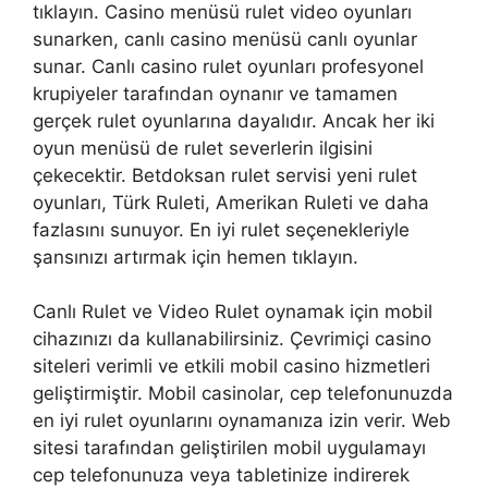
tıklayın. Casino menüsü rulet video oyunları
sunarken, canlı casino menüsü canlı oyunlar
sunar. Canlı casino rulet oyunları profesyonel
krupiyeler tarafından oynanır ve tamamen
gerçek rulet oyunlarına dayalıdır. Ancak her iki
oyun menüsü de rulet severlerin ilgisini
çekecektir. Betdoksan rulet servisi yeni rulet
oyunları, Türk Ruleti, Amerikan Ruleti ve daha
fazlasını sunuyor. En iyi rulet seçenekleriyle
şansınızı artırmak için hemen tıklayın.
Canlı Rulet ve Video Rulet oynamak için mobil
cihazınızı da kullanabilirsiniz. Çevrimiçi casino
siteleri verimli ve etkili mobil casino hizmetleri
geliştirmiştir. Mobil casinolar, cep telefonunuzda
en iyi rulet oyunlarını oynamanıza izin verir. Web
sitesi tarafından geliştirilen mobil uygulamayı
cep telefonunuza veya tabletinize indirerek