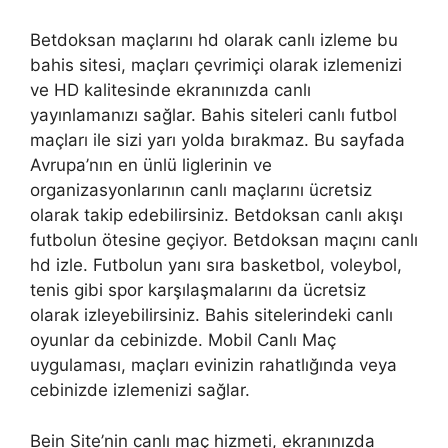
Betdoksan maçlarını hd olarak canlı izleme bu
bahis sitesi, maçları çevrimiçi olarak izlemenizi
ve HD kalitesinde ekranınızda canlı
yayınlamanızı sağlar. Bahis siteleri canlı futbol
maçları ile sizi yarı yolda bırakmaz. Bu sayfada
Avrupa’nın en ünlü liglerinin ve
organizasyonlarının canlı maçlarını ücretsiz
olarak takip edebilirsiniz. Betdoksan canlı akışı
futbolun ötesine geçiyor. Betdoksan maçını canlı
hd izle. Futbolun yanı sıra basketbol, ​​voleybol,
tenis gibi spor karşılaşmalarını da ücretsiz
olarak izleyebilirsiniz. Bahis sitelerindeki canlı
oyunlar da cebinizde. Mobil Canlı Maç
uygulaması, maçları evinizin rahatlığında veya
cebinizde izlemenizi sağlar.
Bein Site’nin canlı maç hizmeti, ekranınızda