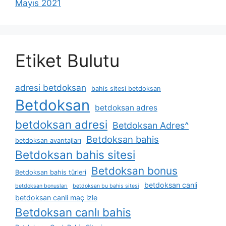
Mayıs 2021
Etiket Bulutu
adresi betdoksan
bahis sitesi betdoksan
Betdoksan
betdoksan adres
betdoksan adresi
Betdoksan Adres^
Betdoksan bahis
betdoksan avantajları
Betdoksan bahis sitesi
Betdoksan bonus
Betdoksan bahis türleri
betdoksan canli
betdoksan bonusları
betdoksan bu bahis sitesi
betdoksan canli maç izle
Betdoksan canlı bahis