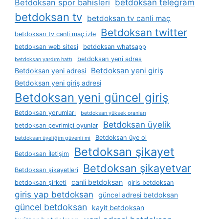
betdoksan telegram
Betdoksan spor bahisleri
betdoksan tv
betdoksan tv canli maç
Betdoksan twitter
betdoksan tv canli maç izle
betdoksan web sitesi
betdoksan whatsapp
betdoksan yeni adres
betdoksan yardım hattı
Betdoksan yeni giriş
Betdoksan yeni adresi
Betdoksan yeni giriş adresi
Betdoksan yeni güncel giriş
Betdoksan yorumları
betdoksan yüksek oranları
Betdoksan üyelik
betdoksan çevrimiçi oyunlar
Betdoksan üye ol
betdoksan üyeliğim güvenli mi
Betdoksan şikayet
Betdoksan İletişim
Betdoksan şikayetvar
Betdoksan şikayetleri
canli betdoksan
betdoksan şirketi
giris betdoksan
giris yap betdoksan
güncel adresi betdoksan
güncel betdoksan
kayit betdoksan