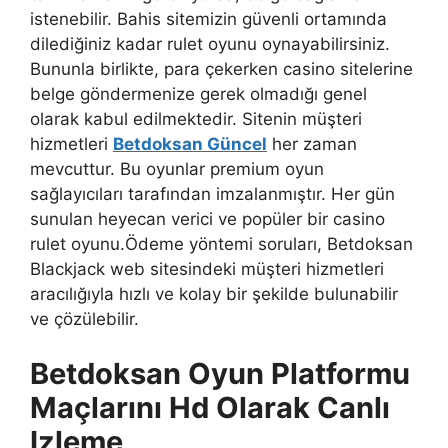
istenebilir. Bahis sitemizin güvenli ortamında
dilediğiniz kadar rulet oyunu oynayabilirsiniz.
Bununla birlikte, para çekerken casino sitelerine
belge göndermenize gerek olmadığı genel
olarak kabul edilmektedir. Sitenin müşteri
hizmetleri
Betdoksan Güncel
her zaman
mevcuttur. Bu oyunlar premium oyun
sağlayıcıları tarafından imzalanmıştır. Her gün
sunulan heyecan verici ve popüler bir casino
rulet oyunu.Ödeme yöntemi soruları, Betdoksan
Blackjack web sitesindeki müşteri hizmetleri
aracılığıyla hızlı ve kolay bir şekilde bulunabilir
ve çözülebilir.
Betdoksan Oyun Platformu
Maçlarını Hd Olarak Canlı
Izleme