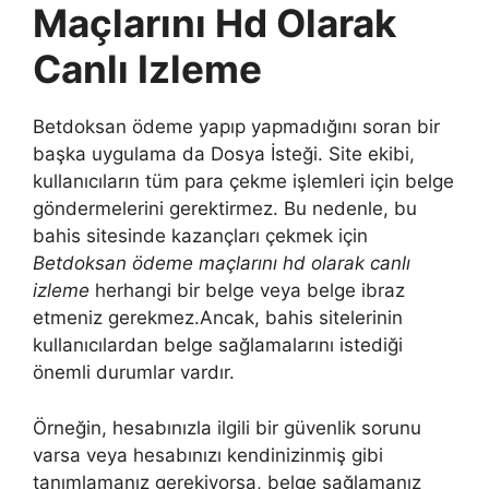
Maçlarını Hd Olarak
Canlı Izleme
Betdoksan ödeme yapıp yapmadığını soran bir
başka uygulama da Dosya İsteği. Site ekibi,
kullanıcıların tüm para çekme işlemleri için belge
göndermelerini gerektirmez. Bu nedenle, bu
bahis sitesinde kazançları çekmek için
Betdoksan ödeme maçlarını hd olarak canlı
izleme
herhangi bir belge veya belge ibraz
etmeniz gerekmez.Ancak, bahis sitelerinin
kullanıcılardan belge sağlamalarını istediği
önemli durumlar vardır.
Örneğin, hesabınızla ilgili bir güvenlik sorunu
varsa veya hesabınızı kendinizinmiş gibi
tanımlamanız gerekiyorsa, belge sağlamanız