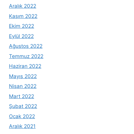
Aralık 2022
Kasım 2022
Ekim 2022
Eylül 2022
Ağustos 2022
Temmuz 2022
Haziran 2022
Mayıs 2022
Nisan 2022
Mart 2022
Şubat 2022
Ocak 2022
Aralık 2021