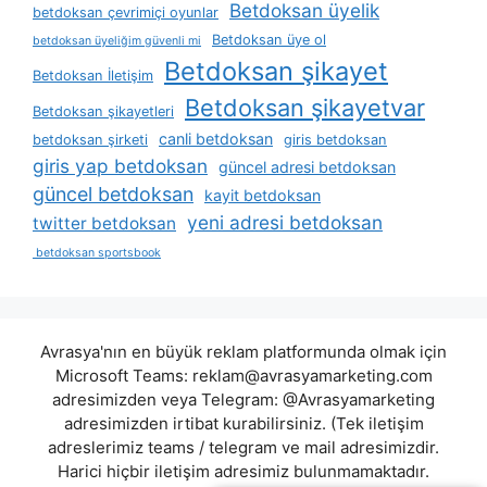
Betdoksan üyelik
betdoksan çevrimiçi oyunlar
Betdoksan üye ol
betdoksan üyeliğim güvenli mi
Betdoksan şikayet
Betdoksan İletişim
Betdoksan şikayetvar
Betdoksan şikayetleri
canli betdoksan
betdoksan şirketi
giris betdoksan
giris yap betdoksan
güncel adresi betdoksan
güncel betdoksan
kayit betdoksan
yeni adresi betdoksan
twitter betdoksan
betdoksan sportsbook
Avrasya'nın en büyük reklam platformunda olmak için
Microsoft Teams:
reklam@avrasyamarketing.com
adresimizden veya Telegram: @Avrasyamarketing
adresimizden irtibat kurabilirsiniz. (Tek iletişim
adreslerimiz teams / telegram ve mail adresimizdir.
Harici hiçbir iletişim adresimiz bulunmamaktadır.