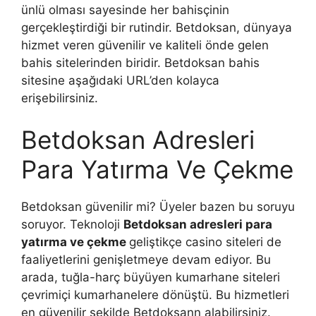
ünlü olması sayesinde her bahisçinin
gerçekleştirdiği bir rutindir. Betdoksan, dünyaya
hizmet veren güvenilir ve kaliteli önde gelen
bahis sitelerinden biridir. Betdoksan bahis
sitesine aşağıdaki URL’den kolayca
erişebilirsiniz.
Betdoksan Adresleri
Para Yatırma Ve Çekme
Betdoksan güvenilir mi? Üyeler bazen bu soruyu
soruyor. Teknoloji
Betdoksan adresleri para
yatırma ve çekme
geliştikçe casino siteleri de
faaliyetlerini genişletmeye devam ediyor. Bu
arada, tuğla-harç büyüyen kumarhane siteleri
çevrimiçi kumarhanelere dönüştü. Bu hizmetleri
en güvenilir şekilde Betdoksann alabilirsiniz.