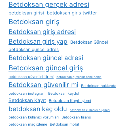
Betdoksan gerçek adresi
betdoksan girisi
betdoksan giris twitter
Betdoksan giriş
Betdoksan giriş adresi
Betdoksan giriş yap
Betdoksan Güncel
betdoksan güncel adres
Betdoksan güncel adresi
Betdoksan güncel giriş
betdoksan güvenilebilir mi
betdoksan güvenilir canlı bahis
Betdoksan güvenilir mi
Betdoksan hakkında
betdoksan instagram
Betdoksan kaydol
Betdoksan Kayıt
Betdoksan Kayıt İşlemi
betdoksan kaç oldu
betdoksan kullanıcı bilgileri
betdoksan kullanıcı yorumları
Betdoksan lisans
betdoksan maç izleme
Betdoksan mobil