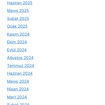
Haziran 2025
Mayıs 2025
Şubat 2025
Ocak 2025
Kasım 2024
Ekim 2024
Eylül 2024
Ağustos 2024
Temmuz 2024
Haziran 2024
Mayıs 2024
Nisan 2024
Mart 2024
Şubat 2024