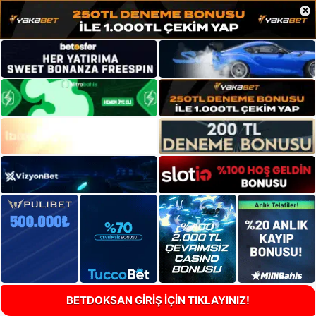
×
BETDOKSAN GİRİŞ İÇİN TIKLAYINIZ!