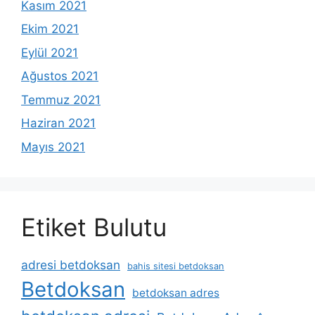
Kasım 2021
Ekim 2021
Eylül 2021
Ağustos 2021
Temmuz 2021
Haziran 2021
Mayıs 2021
Etiket Bulutu
adresi betdoksan
bahis sitesi betdoksan
Betdoksan
betdoksan adres