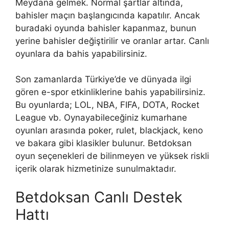
Meydana gelmek. Normal şartlar altında,
bahisler maçın başlangıcında kapatılır. Ancak
buradaki oyunda bahisler kapanmaz, bunun
yerine bahisler değiştirilir ve oranlar artar. Canlı
oyunlara da bahis yapabilirsiniz.
Son zamanlarda Türkiye’de ve dünyada ilgi
gören e-spor etkinliklerine bahis yapabilirsiniz.
Bu oyunlarda; LOL, NBA, FIFA, DOTA, Rocket
League vb. Oynayabileceğiniz kumarhane
oyunları arasında poker, rulet, blackjack, keno
ve bakara gibi klasikler bulunur. Betdoksan
oyun seçenekleri de bilinmeyen ve yüksek riskli
içerik olarak hizmetinize sunulmaktadır.
Betdoksan Canlı Destek
Hattı