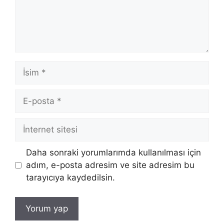
İsim
E-
posta
İnternet
sitesi
Daha sonraki yorumlarımda kullanılması için
adım, e-posta adresim ve site adresim bu
tarayıcıya kaydedilsin.