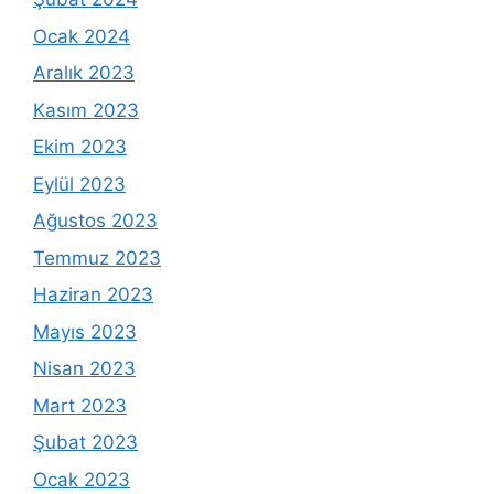
Ocak 2024
Aralık 2023
Kasım 2023
Ekim 2023
Eylül 2023
Ağustos 2023
Temmuz 2023
Haziran 2023
Mayıs 2023
Nisan 2023
Mart 2023
Şubat 2023
Ocak 2023