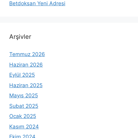
Betdoksan Yeni Adresi
Arşivler
Temmuz 2026
Haziran 2026
Eylül 2025
Haziran 2025
Mayıs 2025
Şubat 2025
Ocak 2025
Kasım 2024
Ekim 2024