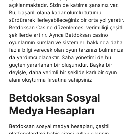
açıklanmaktadır. Sizin de katılma şansınız var.
Bu, başarılı olana kadar olumlu tutumu
sürdürerek ilerleyebileceğiniz bir orta yol yaratır.
Betdoksan Casino düzenlemesi verimliliği çeşitli
şekillerde artırır. Ayrıca Betdoksan casino
oyunlarının kursları ve sistemleri hakkında daha
fazla bilgi verecek olan oyun tarzınızı bulmanıza
da yardımcı olacaktır. Saha yönetimi de bu
güçten yararlanan bir oluşumdur. Başka bir
deyişle, daha verimli bir şekilde karlı bir oyun
alanı oluşturma fırsatına sahipsiniz
Betdoksan Sosyal
Medya Hesapları
Betdoksan sosyal medya hesapları, çeşitli
platformlardaki bahis sitesi kullanıcılarının