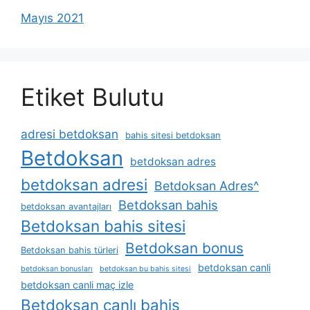
Mayıs 2021
Etiket Bulutu
adresi betdoksan
bahis sitesi betdoksan
Betdoksan
betdoksan adres
betdoksan adresi
Betdoksan Adres^
Betdoksan bahis
betdoksan avantajları
Betdoksan bahis sitesi
Betdoksan bonus
Betdoksan bahis türleri
betdoksan canli
betdoksan bonusları
betdoksan bu bahis sitesi
betdoksan canli maç izle
Betdoksan canlı bahis