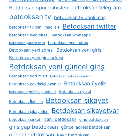
betdoksan telegram
Betdoksan spor bahisleri
betdoksan tv
betdoksan tv canli maç
Betdoksan twitter
betdoksan tv canli maç izle
betdoksan web sitesi
betdoksan whatsapp
betdoksan yeni adres
betdoksan yardım hattı
Betdoksan yeni giriş
Betdoksan yeni adresi
Betdoksan yeni giriş adresi
Betdoksan yeni güncel giriş
Betdoksan yorumları
betdoksan yüksek oranları
Betdoksan üyelik
betdoksan çevrimiçi oyunlar
Betdoksan üye ol
betdoksan üyeliğim güvenli mi
Betdoksan şikayet
Betdoksan İletişim
Betdoksan şikayetvar
Betdoksan şikayetleri
canli betdoksan
betdoksan şirketi
giris betdoksan
giris yap betdoksan
güncel adresi betdoksan
güncel betdoksan
kayit betdoksan