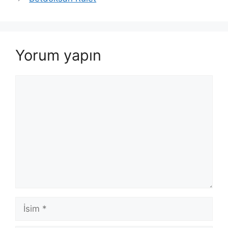
Yorum yapın
Yorum
İsim