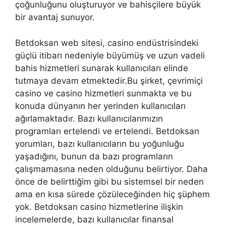
çoğunluğunu oluşturuyor ve bahisçilere büyük
bir avantaj sunuyor.
Betdoksan web sitesi, casino endüstrisindeki
güçlü itibarı nedeniyle büyümüş ve uzun vadeli
bahis hizmetleri sunarak kullanıcıları elinde
tutmaya devam etmektedir.Bu şirket, çevrimiçi
casino ve casino hizmetleri sunmakta ve bu
konuda dünyanın her yerinden kullanıcıları
ağırlamaktadır. Bazı kullanıcılarımızın
programları ertelendi ve ertelendi. Betdoksan
yorumları, bazı kullanıcıların bu yoğunluğu
yaşadığını, bunun da bazı programların
çalışmamasına neden olduğunu belirtiyor. Daha
önce de belirttiğim gibi bu sistemsel bir neden
ama en kısa sürede çözüleceğinden hiç şüphem
yok. Betdoksan casino hizmetlerine ilişkin
incelemelerde, bazı kullanıcılar finansal