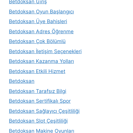
Betdoksan Giriş
Betdoksan Oyun Başlangıcı
Betdoksan Üye Bahisleri
Betdoksan Adres Öğrenme
Betdoksan Çok Bölümlü
Betdoksan İletişim Seçenekleri
Betdoksan Kazanma Yolları
Betdoksan Etkili Hizmet
Betdoksan
Betdoksan Tarafsız Bilgi
Betdoksan Sertifikalı Spor
Betdoksan Sağlayıcı Çeşitliliği
Betdoksan Slot Çeşitliliği
Betdoksan Makine Oyunları