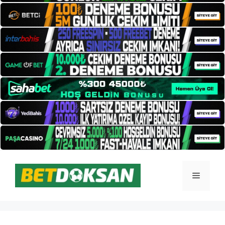
İçeriğe
atla
Menü