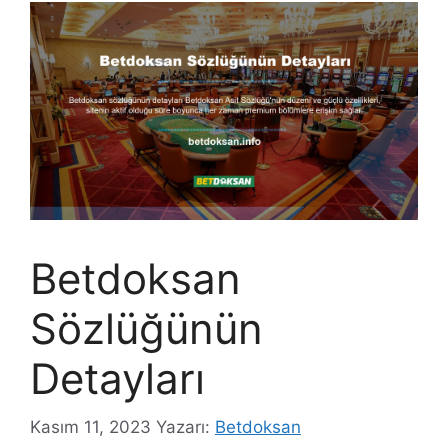
Betdoksan
Sözlüğünün
Detayları
Kasım 11, 2023
Yazarı:
Betdoksan