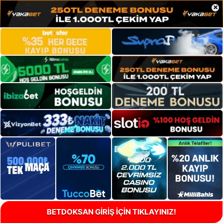
×
BETDOKSAN GİRİŞ İÇİN TIKLAYINIZ!