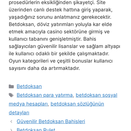
prosedürlerin eksikliğinden şikayetçi. Site
üzerinden canlı destek hattına giriş yaparak,
yaşadığınız sorunu anlatmanız gerekecektir.
Betdoksan, döviz yatırımları yoluyla kar elde
etmek amacıyla casino sektörüne girmiş ve
kullanıcı tabanını genişletmiştir. Bahis
sağlayıcıları güvenilir lisanslar ve sağlam altyapı
ile kullanıcı odaklı bir şekilde çalışmaktadır.
Oyun kategorileri ve çeşitli bonuslar kullanıcı
sayısını daha da artırmaktadır.
Kategoriler
Betdoksan
Etiketler
Betdoksan para yatırma
,
betdoksan sosyal
medya hesapları
,
betdoksan sözlüğünün
detayları
Güvenilir Betdoksan Bahisleri
Betdoksan Rulet