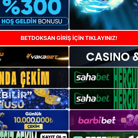
BETDOKSAN GİRİŞ İÇİN TIKLAYINIZ!