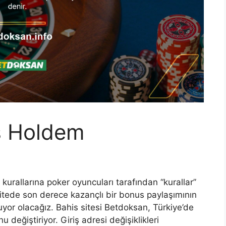
s Holdem
urallarına poker oyuncuları tarafından “kurallar”
Sitede son derece kazançlı bir bonus paylaşımının
yor olacağız. Bahis sitesi Betdoksan, Türkiye’de
 değiştiriyor. Giriş adresi değişiklikleri