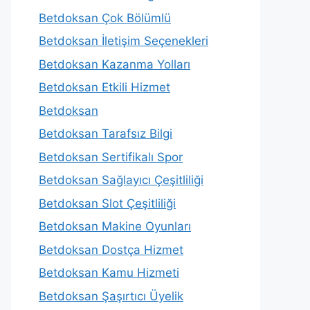
Betdoksan Çok Bölümlü
Betdoksan İletişim Seçenekleri
Betdoksan Kazanma Yolları
Betdoksan Etkili Hizmet
Betdoksan
Betdoksan Tarafsız Bilgi
Betdoksan Sertifikalı Spor
Betdoksan Sağlayıcı Çeşitliliği
Betdoksan Slot Çeşitliliği
Betdoksan Makine Oyunları
Betdoksan Dostça Hizmet
Betdoksan Kamu Hizmeti
Betdoksan Şaşırtıcı Üyelik