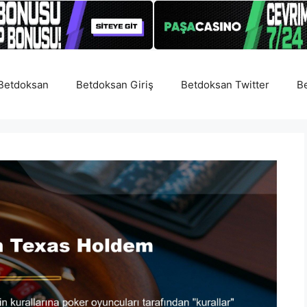
Betdoksan
Betdoksan Giriş
Betdoksan Twitter
B