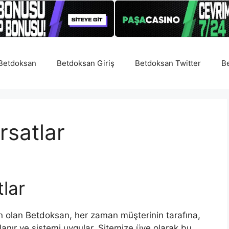
Betdoksan
Betdoksan Giriş
Betdoksan Twitter
B
rsatlar
lar
n olan Betdoksan, her zaman müşterinin tarafına,
lanır ve sistemi uygular. Sitemize üye olarak bu