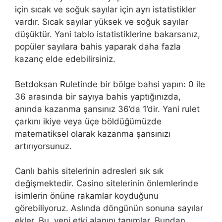
için sıcak ve soğuk sayılar için ayrı istatistikler
vardır. Sıcak sayılar yüksek ve soğuk sayılar
düşüktür. Yani tablo istatistiklerine bakarsanız,
popüler sayılara bahis yaparak daha fazla
kazanç elde edebilirsiniz.
Betdoksan Ruletinde bir bölge bahsi yapın: 0 ile
36 arasında bir sayıya bahis yaptığınızda,
anında kazanma şansınız 36’da 1’dir. Yani rulet
çarkını ikiye veya üçe böldüğümüzde
matematiksel olarak kazanma şansınızı
artırıyorsunuz.
Canlı bahis sitelerinin adresleri sık sık
değişmektedir. Casino sitelerinin önlemlerinde
isimlerin önüne rakamlar koyduğunu
görebiliyoruz. Aslında döngünün sonuna sayılar
ekler. Bu, yeni etki alanını tanımlar. Bundan