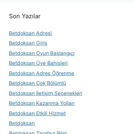
Son Yazılar
Betdoksan Adresi
Betdoksan Giriş
Betdoksan Oyun Başlangıcı
Betdoksan Üye Bahisleri
Betdoksan Adres Öğrenme
Betdoksan Çok Bölümlü
Betdoksan İletişim Seçenekleri
Betdoksan Kazanma Yolları
Betdoksan Etkili Hizmet
Betdoksan
Betdoksan Tarafsız Bilgi