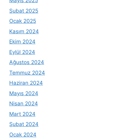
Mayıs 2025
Şubat 2025
Ocak 2025
Kasım 2024
Ekim 2024
Eylül 2024
Ağustos 2024
Temmuz 2024
Haziran 2024
Mayıs 2024
Nisan 2024
Mart 2024
Şubat 2024
Ocak 2024