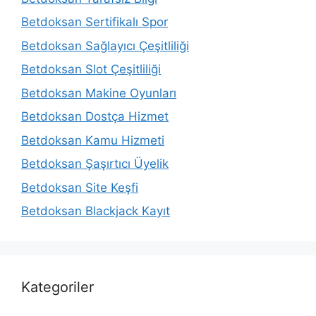
Betdoksan Sertifikalı Spor
Betdoksan Sağlayıcı Çeşitliliği
Betdoksan Slot Çeşitliliği
Betdoksan Makine Oyunları
Betdoksan Dostça Hizmet
Betdoksan Kamu Hizmeti
Betdoksan Şaşırtıcı Üyelik
Betdoksan Site Keşfi
Betdoksan Blackjack Kayıt
Kategoriler