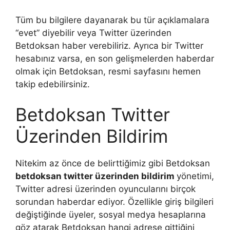
Tüm bu bilgilere dayanarak bu tür açıklamalara
“evet” diyebilir veya Twitter üzerinden
Betdoksan haber verebiliriz. Ayrıca bir Twitter
hesabınız varsa, en son gelişmelerden haberdar
olmak için Betdoksan, resmi sayfasını hemen
takip edebilirsiniz.
Betdoksan Twitter
Üzerinden Bildirim
Nitekim az önce de belirttiğimiz gibi Betdoksan
betdoksan twitter üzerinden bildirim
yönetimi,
Twitter adresi üzerinden oyuncularını birçok
sorundan haberdar ediyor. Özellikle giriş bilgileri
değiştiğinde üyeler, sosyal medya hesaplarına
göz atarak Betdoksan hangi adrese gittiğini