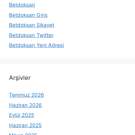
Betdoksan
Betdoksan Giriş
Betdoksan Şikayet
Betdoksan Twitter
Betdoksan Yeni Adresi
Arşivler
Temmuz 2026
Haziran 2026
Eylül 2025
Haziran 2025