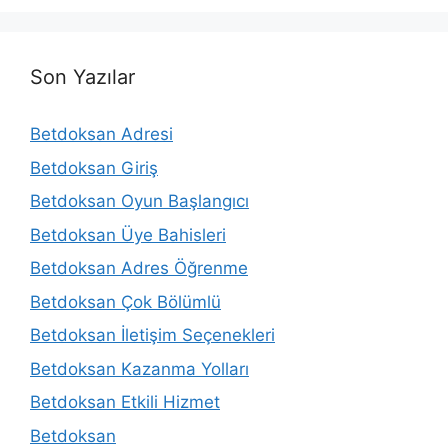
Son Yazılar
Betdoksan Adresi
Betdoksan Giriş
Betdoksan Oyun Başlangıcı
Betdoksan Üye Bahisleri
Betdoksan Adres Öğrenme
Betdoksan Çok Bölümlü
Betdoksan İletişim Seçenekleri
Betdoksan Kazanma Yolları
Betdoksan Etkili Hizmet
Betdoksan