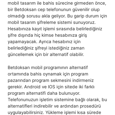
mobil tasarım ile bahis sürecine girmeden önce,
bir Betdoksan cep telefonunun güvenilir olup
olmadığı sorusu akla geliyor. Bu garip durum için
mobil tasarım şifreleme sistemi sunuyoruz.
Hesabınıza kayıt işlemi sırasında belirlediğiniz
şifre dışında hiç kimse hesabınıza giriş
yapamayacak. Ayrıca hesabınız için
belirlediğiniz şifreyi istediğiniz zaman
güncellemek için bir alternatif olabilir.
Betdoksan mobil programının alternatif
ortamında bahis oynamak için program
pazarından program sekmesini indirmeniz
gerekir. Android ve IOS için sitede iki farklı
program alternatifi daha bulunuyor.
Telefonunuzun işletim sistemine bağlı olarak, bu
alternatifleri indirebilir ve ardından prosedürü
uygulayabilirsiniz. Yükleme işlemi kısa sürede