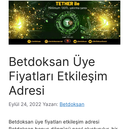
Betdoksan Üye
Fiyatları Etkileşim
Adresi
Eylül 24, 2022
Yazarı:
Betdoksan
Betdoksan üye fiyatları etkileşim adresi