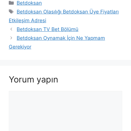
Kategoriler
Betdoksan
Etiketler
Betdoksan Olasılığı Betdoksan Üye Fiyatları
Etkileşim Adresi
Betdoksan TV Bet Bölümü
Betdoksan Oynamak İçin Ne Yapmam
Gerekiyor
Yorum yapın
Yorum