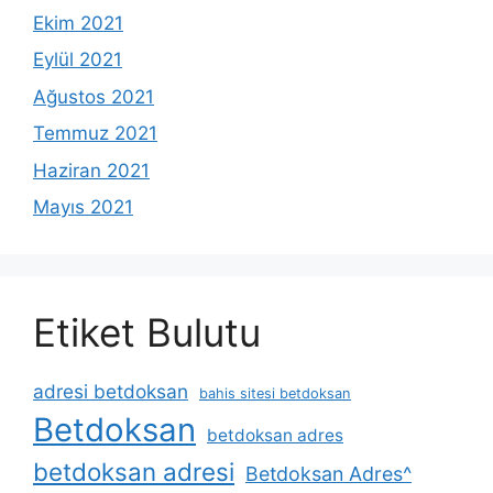
Ekim 2021
Eylül 2021
Ağustos 2021
Temmuz 2021
Haziran 2021
Mayıs 2021
Etiket Bulutu
adresi betdoksan
bahis sitesi betdoksan
Betdoksan
betdoksan adres
betdoksan adresi
Betdoksan Adres^