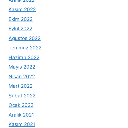
Kasım 2022
Ekim 2022
Eylül 2022
Ağustos 2022
Temmuz 2022
Haziran 2022
Mayıs 2022
Nisan 2022
Mart 2022
Şubat 2022
Ocak 2022
Aralık 2021
Kasım 2021