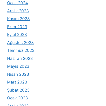
Ocak 2024
Aralık 2023
Kasım 2023
Ekim 2023
Eylül 2023
Ağustos 2023
Temmuz 2023
Haziran 2023
Mayıs 2023
Nisan 2023
Mart 2023
Şubat 2023
Ocak 2023
Aralık 2022