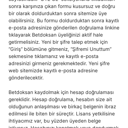
sonra karşınıza çıkan formu kusursuz ve doğru
bir olarak doldurduktan sonra sitemize üye
olabilirsiniz. Bu formu doldurduktan sonra kayıtlı
e-posta adresinize gönderilen doğrulama linkine
tıklayarak Betdoksan üyeliğinizi aktif hale
getirmelisiniz. Yeni bir şifre talep etmek için
“Giriş” bölümüne gitmeniz, “Şifremi Unuttum”
sekmesine tıklamanız ve kayıtlı e-posta
adresinizi girmeniz gerekmektedir. Yeni şifre
web sitemizde kayıtlı e-posta adresine
gönderilecektir.
Betdoksan kaydolmak için hesap doğrulaması
gereklidir. Hesap doğrulama, hesabın size ait
olduğunun anlaşılması ve birkaç belgenin ibraz
edilmesi ile biten bir süreçtir. Lisans yetkilisine
ihtiyacımız var, bu yüzden üyeden belge
istiyoruz. Hesabınızı kapatmak veya dondurmak