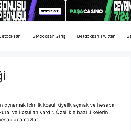
Betdoksan
Betdoksan Giriş
Betdoksan Twitter
B
i
 oynamak için ilk koşul, üyelik açmak ve hesaba
ral ve koşulları vardır. Özellikle bazı ülkelerin
 hesap açamazlar.