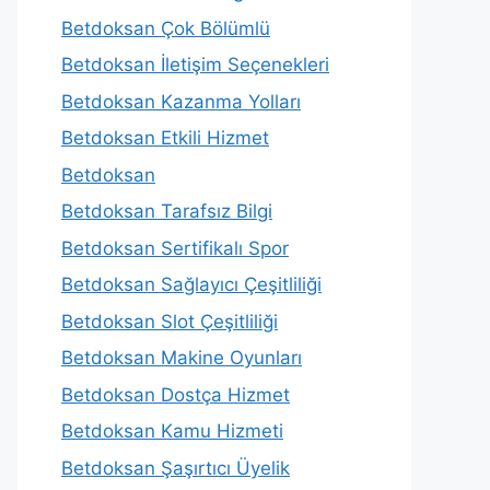
Betdoksan Çok Bölümlü
Betdoksan İletişim Seçenekleri
Betdoksan Kazanma Yolları
Betdoksan Etkili Hizmet
Betdoksan
Betdoksan Tarafsız Bilgi
Betdoksan Sertifikalı Spor
Betdoksan Sağlayıcı Çeşitliliği
Betdoksan Slot Çeşitliliği
Betdoksan Makine Oyunları
Betdoksan Dostça Hizmet
Betdoksan Kamu Hizmeti
Betdoksan Şaşırtıcı Üyelik