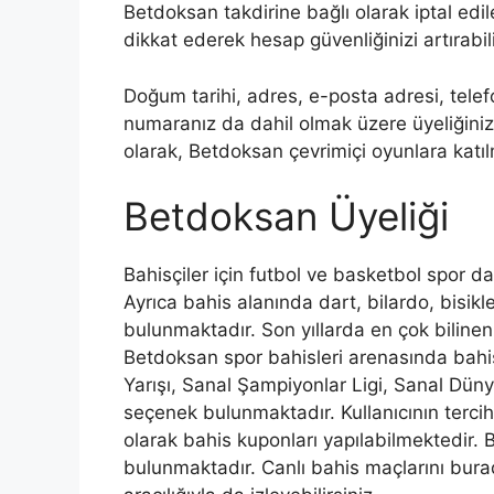
Betdoksan takdirine bağlı olarak iptal edile
dikkat ederek hesap güvenliğinizi artırabili
Doğum tarihi, adres, e-posta adresi, telefo
numaranız da dahil olmak üzere üyeliğini
olarak, Betdoksan çevrimiçi oyunlara katıl
Betdoksan Üyeliği
Bahisçiler için futbol ve basketbol spor da
Ayrıca bahis alanında dart, bilardo, bisikl
bulunmaktadır. Son yıllarda en çok bilinen 
Betdoksan spor bahisleri arenasında bahisçi
Yarışı, Sanal Şampiyonlar Ligi, Sanal Dün
seçenek bulunmaktadır. Kullanıcının tercih
olarak bahis kuponları yapılabilmektedir. 
bulunmaktadır. Canlı bahis maçlarını burad