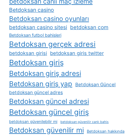
betdoksan canlı maç izleme
Betdoksan casino
Betdoksan casino oyunları
betdoksan casino sitesi
betdoksan com
Betdoksan futbol bahisleri
Betdoksan gerçek adresi
betdoksan girisi
betdoksan giris twitter
Betdoksan giriş
Betdoksan giriş adresi
Betdoksan giriş yap
Betdoksan Güncel
betdoksan güncel adres
Betdoksan güncel adresi
Betdoksan güncel giriş
betdoksan güvenilebilir mi
betdoksan güvenilir canlı bahis
Betdoksan güvenilir mi
Betdoksan hakkında