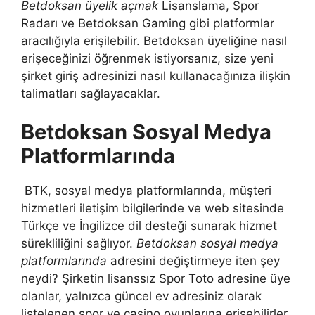
Betdoksan üyelik açmak
Lisanslama, Spor
Radarı ve Betdoksan Gaming gibi platformlar
aracılığıyla erişilebilir. Betdoksan üyeliğine nasıl
erişeceğinizi öğrenmek istiyorsanız, size yeni
şirket giriş adresinizi nasıl kullanacağınıza ilişkin
talimatları sağlayacaklar.
Betdoksan Sosyal Medya
Platformlarında
BTK, sosyal medya platformlarında, müşteri
hizmetleri iletişim bilgilerinde ve web sitesinde
Türkçe ve İngilizce dil desteği sunarak hizmet
sürekliliğini sağlıyor.
Betdoksan sosyal medya
platformlarında
adresini değiştirmeye iten şey
neydi? Şirketin lisanssız Spor Toto adresine üye
olanlar, yalnızca güncel ev adresiniz olarak
listelenen spor ve casino oyunlarına erişebilirler.