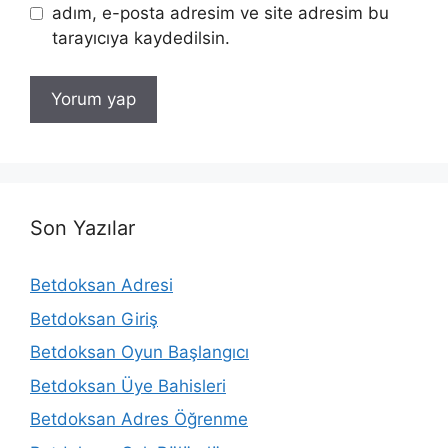
adım, e-posta adresim ve site adresim bu
tarayıcıya kaydedilsin.
Son Yazılar
Betdoksan Adresi
Betdoksan Giriş
Betdoksan Oyun Başlangıcı
Betdoksan Üye Bahisleri
Betdoksan Adres Öğrenme