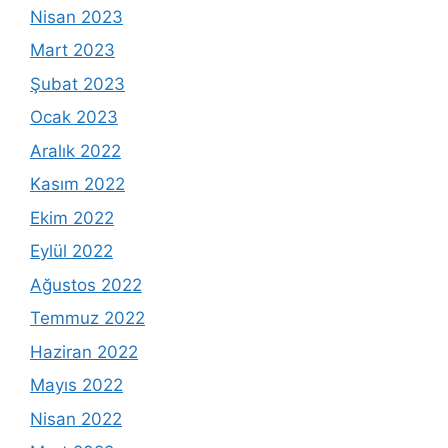
Nisan 2023
Mart 2023
Şubat 2023
Ocak 2023
Aralık 2022
Kasım 2022
Ekim 2022
Eylül 2022
Ağustos 2022
Temmuz 2022
Haziran 2022
Mayıs 2022
Nisan 2022