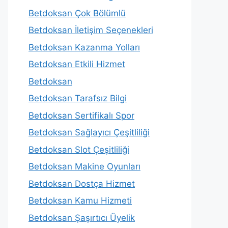
Betdoksan Çok Bölümlü
Betdoksan İletişim Seçenekleri
Betdoksan Kazanma Yolları
Betdoksan Etkili Hizmet
Betdoksan
Betdoksan Tarafsız Bilgi
Betdoksan Sertifikalı Spor
Betdoksan Sağlayıcı Çeşitliliği
Betdoksan Slot Çeşitliliği
Betdoksan Makine Oyunları
Betdoksan Dostça Hizmet
Betdoksan Kamu Hizmeti
Betdoksan Şaşırtıcı Üyelik