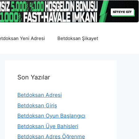
etdoksan Yeni Adresi
Betdoksan Şikayet
Son Yazılar
Betdoksan Adresi
Betdoksan Giriş
Betdoksan Oyun Başlangıcı
Betdoksan Üye Bahisleri
Betdoksan Adres Öğrenme