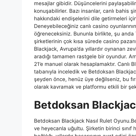
mesajlar gibidir. Düşüncelerini paylaşabili
konuşabilirler. Bazı insanlar, canlı bahis şi
hakkındaki endişelerini dile getirmeleri içi
Deneyebileceğiniz canlı casino oyunlarını
öğreneceksiniz. Bununla birlikte, şu anda
şirketlerinin çok kısa sürede casino paza
Blackjack, Avrupa’da yıllardır oynanan zevk
aradığı tamamen rastgele bir oyundur. Amaç
21’e manuel olarak hesaplamaktır. Canlı B
tabanıyla inceledik ve Betdoksan Blackja
şeyden önce, henüz üye değilseniz, bu fır
olarak kavramak ve platformu etkili bir şe
Betdoksan Blackjac
Betdoksan Blackjack Nasıl Rulet Oyunu.Be
ve heyecanla uğultu. Şirketin birinci sın