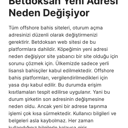
Betdoksan Yeni Adresi
Neden Değişiyor
Tüm offshore bahis siteleri, oturum açma
adresinizi düzenli olarak değiştirmenizi
gerektirir. Betdoksan web sitesi de bu
platformlara dahildir. Köpeğimin yeni adresi
neden değişiyor site yabancı bir site olduğu için
sorunu çözmek için. Ülkemizde sadece yerli
lisanslı bahisçiler kabul edilmektedir. Offshore
bahis platformları, vergilendirilmedikleri için
yasa dışı kabul edilir. Bu durumda erişim
kısıtlamaları tespit edilirse uygulanır. Yani bu
durum şirketin son adresinin değişmesine
neden oldu. Ancak yeni bir adrese taşınma
işlemi çok kısa sürmektedir. Kullanıcı bilgileri ve
belgeleri asla kaybolmaz. Her zaman
kullandığınız bilgilerle kolayca giriş