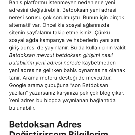
Bahis platformu istenmeyen nedenlerle yeni
adresini değiştirebilir. Betdoksan yeni adresi
neresi sorusu çok sorulmuştu. Bunun için birçok
alternatif var. Öncelikle sosyal ağlarınızda
sitenin sayfalarını takip etmelisiniz. Çünkü
sosyal ağda kampanya ve haberlerin yanı sıra
giriş adresi de yayınlanır. Bu da kullanıcının vakit
Betdoksan mevcut betdoksan girişimi nasıl
bulabilirim yeni adresi nerede
kaybetmeden
yeni adresine gelirken bahis oynamasına olanak
tanır. Arama motoru desteği de mevcuttur.
Google arama çubuğuna “son Betdoksan
yazıları” yazarsanız karşınıza pek çok blog çıkar.
Yeni adres bu blogda yayınlanan bağlantıda
bulunabilir.
Betdoksan Adres
Değiştirirsem Bilgilerim