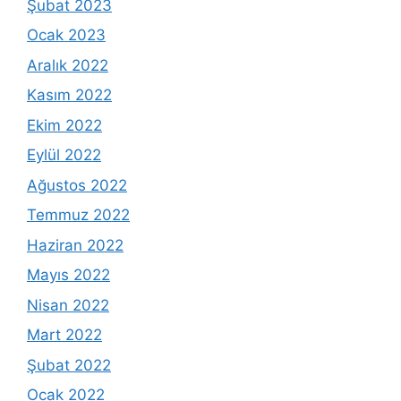
Şubat 2023
Ocak 2023
Aralık 2022
Kasım 2022
Ekim 2022
Eylül 2022
Ağustos 2022
Temmuz 2022
Haziran 2022
Mayıs 2022
Nisan 2022
Mart 2022
Şubat 2022
Ocak 2022