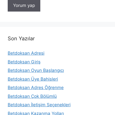
Son Yazılar
Betdoksan Adresi
Betdoksan Giriş
Betdoksan Oyun Başlangıcı
Betdoksan Üye Bahisleri
Betdoksan Adres Öğrenme
Betdoksan Çok Bölümlü
Betdoksan İletişim Seçenekleri
Betdoksan Kazanma Yolları