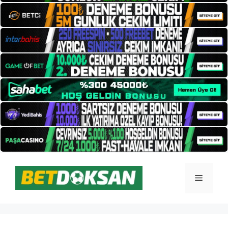
İçeriğe
atla
Menü