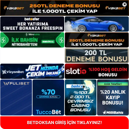
×
BETDOKSAN GİRİŞ İÇİN TIKLAYINIZ!