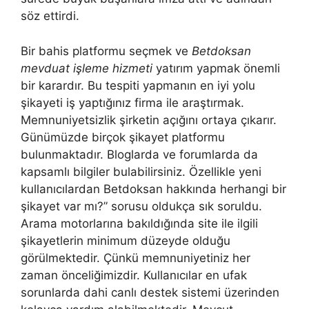
söz ettirdi.
Bir bahis platformu seçmek ve
Betdoksan
mevduat işleme hizmeti
yatırım yapmak önemli
bir karardır. Bu tespiti yapmanın en iyi yolu
şikayeti iş yaptığınız firma ile araştırmak.
Memnuniyetsizlik şirketin açığını ortaya çıkarır.
Günümüzde birçok şikayet platformu
bulunmaktadır. Bloglarda ve forumlarda da
kapsamlı bilgiler bulabilirsiniz. Özellikle yeni
kullanıcılardan Betdoksan hakkında herhangi bir
şikayet var mı?” sorusu oldukça sık soruldu.
Arama motorlarına bakıldığında site ile ilgili
şikayetlerin minimum düzeyde olduğu
görülmektedir. Çünkü memnuniyetiniz her
zaman önceliğimizdir. Kullanıcılar en ufak
sorunlarda dahi canlı destek sistemi üzerinden