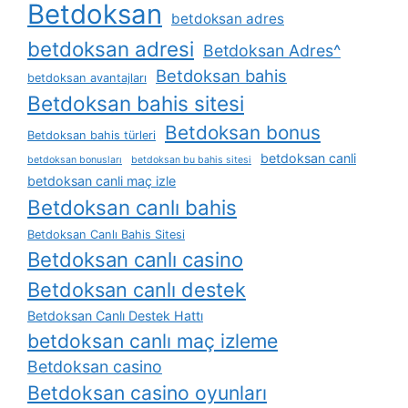
Betdoksan
betdoksan adres
betdoksan adresi
Betdoksan Adres^
Betdoksan bahis
betdoksan avantajları
Betdoksan bahis sitesi
Betdoksan bonus
Betdoksan bahis türleri
betdoksan canli
betdoksan bonusları
betdoksan bu bahis sitesi
betdoksan canli maç izle
Betdoksan canlı bahis
Betdoksan Canlı Bahis Sitesi
Betdoksan canlı casino
Betdoksan canlı destek
Betdoksan Canlı Destek Hattı
betdoksan canlı maç izleme
Betdoksan casino
Betdoksan casino oyunları