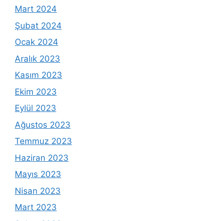
Mart 2024
Şubat 2024
Ocak 2024
Aralık 2023
Kasım 2023
Ekim 2023
Eylül 2023
Ağustos 2023
Temmuz 2023
Haziran 2023
Mayıs 2023
Nisan 2023
Mart 2023