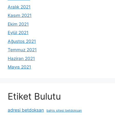
Aralık 2021
Kasım 2021
Ekim 2021
Eylül 2021
Ağustos 2021
Temmuz 2021
Haziran 2021
Mayıs 2021
Etiket Bulutu
adresi betdoksan
bahis sitesi betdoksan