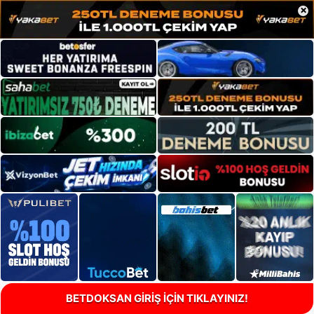
×
BETDOKSAN GİRİŞ İÇİN TIKLAYINIZ!