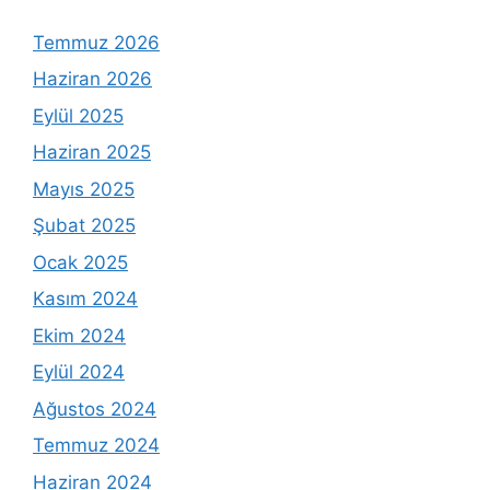
Temmuz 2026
Haziran 2026
Eylül 2025
Haziran 2025
Mayıs 2025
Şubat 2025
Ocak 2025
Kasım 2024
Ekim 2024
Eylül 2024
Ağustos 2024
Temmuz 2024
Haziran 2024