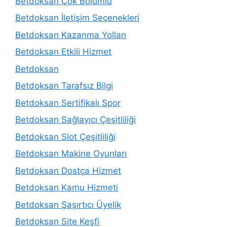
Betdoksan Çok Bölümlü
Betdoksan İletişim Seçenekleri
Betdoksan Kazanma Yolları
Betdoksan Etkili Hizmet
Betdoksan
Betdoksan Tarafsız Bilgi
Betdoksan Sertifikalı Spor
Betdoksan Sağlayıcı Çeşitliliği
Betdoksan Slot Çeşitliliği
Betdoksan Makine Oyunları
Betdoksan Dostça Hizmet
Betdoksan Kamu Hizmeti
Betdoksan Şaşırtıcı Üyelik
Betdoksan Site Keşfi