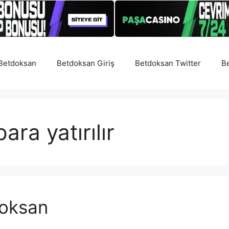
Betdoksan
Betdoksan Giriş
Betdoksan Twitter
B
ra yatırılır
doksan