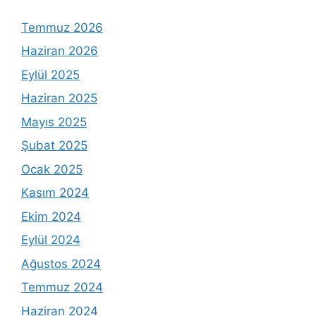
Temmuz 2026
Haziran 2026
Eylül 2025
Haziran 2025
Mayıs 2025
Şubat 2025
Ocak 2025
Kasım 2024
Ekim 2024
Eylül 2024
Ağustos 2024
Temmuz 2024
Haziran 2024