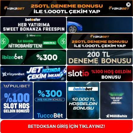
×
BETDOKSAN GİRİŞ İÇİN TIKLAYINIZ!