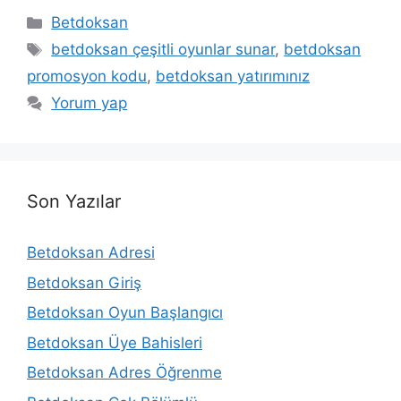
Kategoriler
Betdoksan
Etiketler
betdoksan çeşitli oyunlar sunar
,
betdoksan
promosyon kodu
,
betdoksan yatırımınız
Yorum yap
Son Yazılar
Betdoksan Adresi
Betdoksan Giriş
Betdoksan Oyun Başlangıcı
Betdoksan Üye Bahisleri
Betdoksan Adres Öğrenme