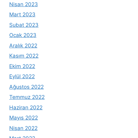
Nisan 2023
Mart 2023
Şubat 2023
Ocak 2023
Aralık 2022
Kasım 2022
Ekim 2022
Eylül 2022
Ağustos 2022
Temmuz 2022
Haziran 2022
Mayıs 2022
Nisan 2022