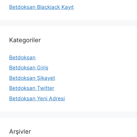
Betdoksan Blackjack Kayıt
Kategoriler
Betdoksan
Betdoksan Giriş
Betdoksan Şikayet
Betdoksan Twitter
Betdoksan Yeni Adresi
Arşivler