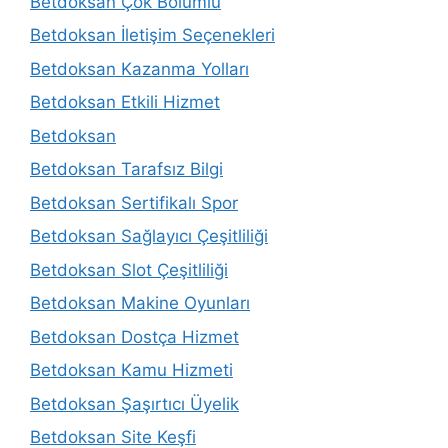
Betdoksan Çok Bölümlü
Betdoksan İletişim Seçenekleri
Betdoksan Kazanma Yolları
Betdoksan Etkili Hizmet
Betdoksan
Betdoksan Tarafsız Bilgi
Betdoksan Sertifikalı Spor
Betdoksan Sağlayıcı Çeşitliliği
Betdoksan Slot Çeşitliliği
Betdoksan Makine Oyunları
Betdoksan Dostça Hizmet
Betdoksan Kamu Hizmeti
Betdoksan Şaşırtıcı Üyelik
Betdoksan Site Keşfi