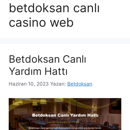
betdoksan canlı
casino web
Betdoksan Canlı
Yardım Hattı
Haziran 10, 2023
Yazarı:
Betdoksan