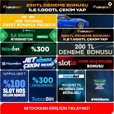
×
BETDOKSAN GİRİŞ İÇİN TIKLAYINIZ!