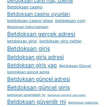
betdoksan canlı maç izleme
Betdoksan casino
Betdoksan casino oyunları
betdoksan casino sitesi
betdoksan com
Betdoksan futbol bahisleri
Betdoksan gerçek adresi
betdoksan girisi
betdoksan giris twitter
Betdoksan giriş
Betdoksan giriş adresi
Betdoksan giriş yap
Betdoksan Güncel
betdoksan güncel adres
Betdoksan güncel adresi
Betdoksan güncel giriş
betdoksan güvenilebilir mi
betdoksan güvenilir canlı bahis
Betdoksan güvenilir mi
Betdoksan hakkında