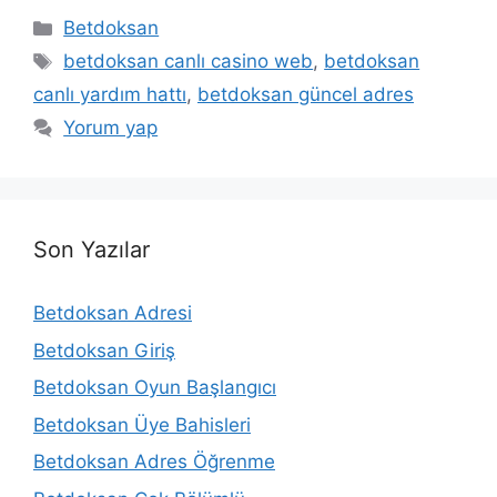
Kategoriler
Betdoksan
Etiketler
betdoksan canlı casino web
,
betdoksan
canlı yardım hattı
,
betdoksan güncel adres
Yorum yap
Son Yazılar
Betdoksan Adresi
Betdoksan Giriş
Betdoksan Oyun Başlangıcı
Betdoksan Üye Bahisleri
Betdoksan Adres Öğrenme