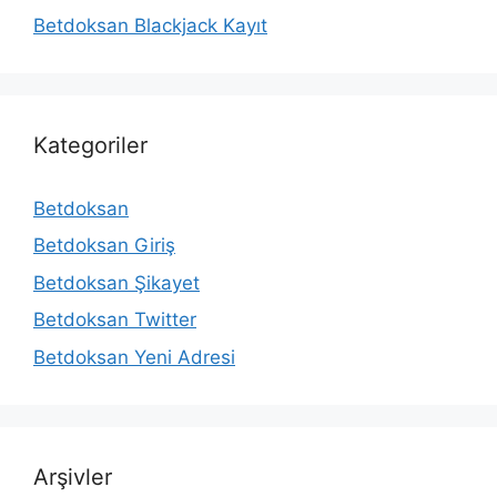
Betdoksan Blackjack Kayıt
Kategoriler
Betdoksan
Betdoksan Giriş
Betdoksan Şikayet
Betdoksan Twitter
Betdoksan Yeni Adresi
Arşivler