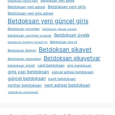
betdoksan yeni adres
betdoksan yardım hattı
Betdoksan yeni giriş
Betdoksan yeni adresi
Betdoksan yeni giriş adresi
Betdoksan yeni güncel giriş
Betdoksan yorumları
betdoksan yüksek oranları
Betdoksan üyelik
betdoksan çevrimiçi oyunlar
Betdoksan üye ol
betdoksan üyeliğim güvenli mi
Betdoksan şikayet
Betdoksan İletişim
Betdoksan şikayetvar
Betdoksan şikayetleri
canli betdoksan
betdoksan şirketi
giris betdoksan
giris yap betdoksan
güncel adresi betdoksan
güncel betdoksan
kayit betdoksan
yeni adresi betdoksan
twitter betdoksan
betdoksan sportsbook