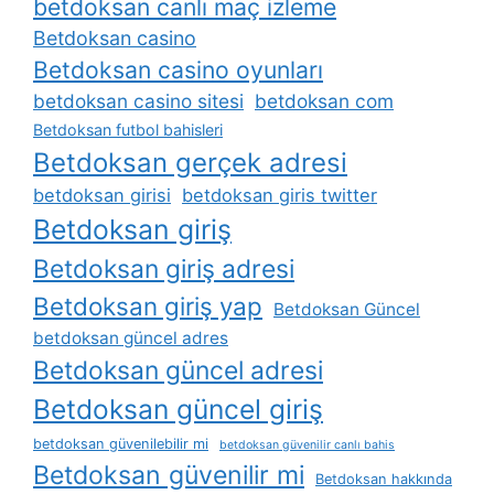
betdoksan canlı maç izleme
Betdoksan casino
Betdoksan casino oyunları
betdoksan casino sitesi
betdoksan com
Betdoksan futbol bahisleri
Betdoksan gerçek adresi
betdoksan girisi
betdoksan giris twitter
Betdoksan giriş
Betdoksan giriş adresi
Betdoksan giriş yap
Betdoksan Güncel
betdoksan güncel adres
Betdoksan güncel adresi
Betdoksan güncel giriş
betdoksan güvenilebilir mi
betdoksan güvenilir canlı bahis
Betdoksan güvenilir mi
Betdoksan hakkında