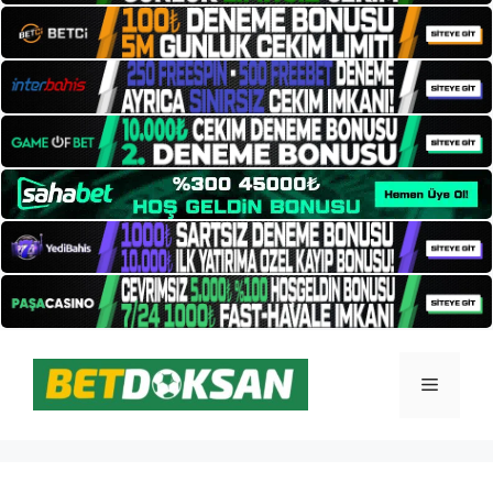
İçeriğe
atla
Menü