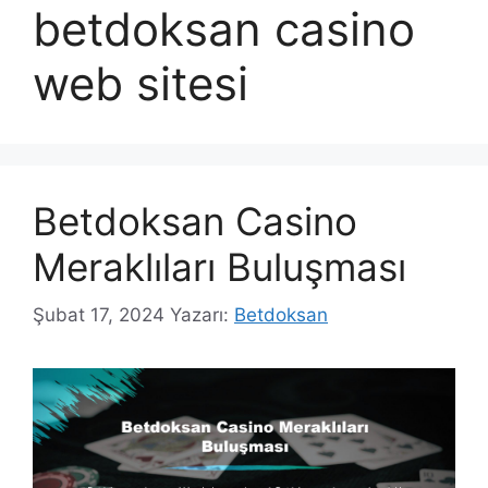
betdoksan casino
web sitesi
Betdoksan Casino
Meraklıları Buluşması
Şubat 17, 2024
Yazarı:
Betdoksan