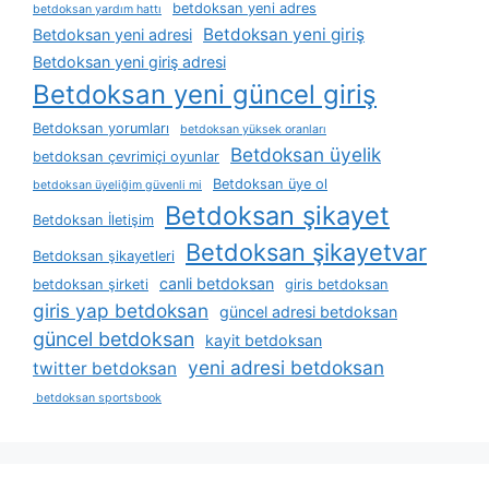
betdoksan yeni adres
betdoksan yardım hattı
Betdoksan yeni giriş
Betdoksan yeni adresi
Betdoksan yeni giriş adresi
Betdoksan yeni güncel giriş
Betdoksan yorumları
betdoksan yüksek oranları
Betdoksan üyelik
betdoksan çevrimiçi oyunlar
Betdoksan üye ol
betdoksan üyeliğim güvenli mi
Betdoksan şikayet
Betdoksan İletişim
Betdoksan şikayetvar
Betdoksan şikayetleri
canli betdoksan
betdoksan şirketi
giris betdoksan
giris yap betdoksan
güncel adresi betdoksan
güncel betdoksan
kayit betdoksan
yeni adresi betdoksan
twitter betdoksan
betdoksan sportsbook