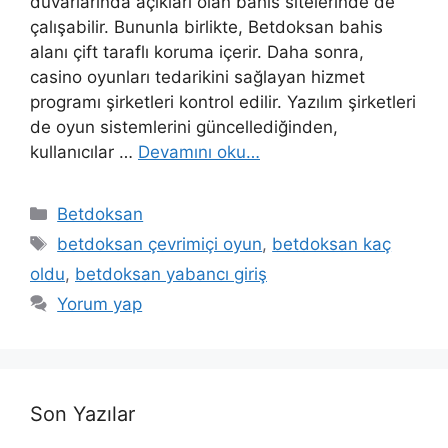
duvarlarında açıkları olan bahis sitelerinde de
çalışabilir. Bununla birlikte, Betdoksan bahis
alanı çift taraflı koruma içerir. Daha sonra,
casino oyunları tedarikini sağlayan hizmet
programı şirketleri kontrol edilir. Yazılım şirketleri
de oyun sistemlerini güncellediğinden,
kullanıcılar …
Devamını oku…
Kategoriler
Betdoksan
Etiketler
betdoksan çevrimiçi oyun
,
betdoksan kaç
oldu
,
betdoksan yabancı giriş
Yorum yap
Son Yazılar