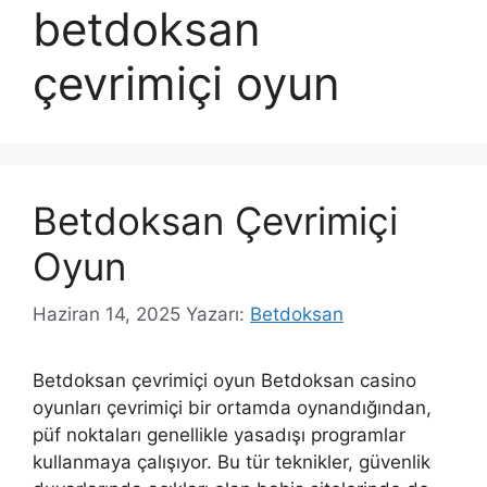
betdoksan
çevrimiçi oyun
Betdoksan Çevrimiçi
Oyun
Haziran 14, 2025
Yazarı:
Betdoksan
Betdoksan çevrimiçi oyun Betdoksan casino
oyunları çevrimiçi bir ortamda oynandığından,
püf noktaları genellikle yasadışı programlar
kullanmaya çalışıyor. Bu tür teknikler, güvenlik