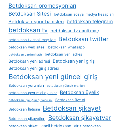
Betdoksan promosyonları
Betdoksan Sitesi
betdoksan sosyal medya hesapları
betdoksan telegram
Betdoksan spor bahisleri
betdoksan tv
betdoksan tv canli maç
Betdoksan twitter
betdoksan tv canli maç izle
betdoksan web sitesi
betdoksan whatsapp
betdoksan yeni adres
betdoksan yardım hattı
Betdoksan yeni giriş
Betdoksan yeni adresi
Betdoksan yeni giriş adresi
Betdoksan yeni güncel giriş
Betdoksan yorumları
betdoksan yüksek oranları
Betdoksan üyelik
betdoksan çevrimiçi oyunlar
Betdoksan üye ol
betdoksan üyeliğim güvenli mi
Betdoksan şikayet
Betdoksan İletişim
Betdoksan şikayetvar
Betdoksan şikayetleri
canli betdoksan
betdoksan şirketi
giris betdoksan