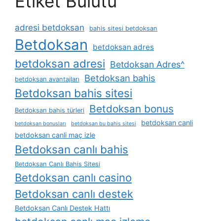
Etiket Bulutu
adresi betdoksan
bahis sitesi betdoksan
Betdoksan
betdoksan adres
betdoksan adresi
Betdoksan Adres^
Betdoksan bahis
betdoksan avantajları
Betdoksan bahis sitesi
Betdoksan bonus
Betdoksan bahis türleri
betdoksan canli
betdoksan bonusları
betdoksan bu bahis sitesi
betdoksan canli maç izle
Betdoksan canlı bahis
Betdoksan Canlı Bahis Sitesi
Betdoksan canlı casino
Betdoksan canlı destek
Betdoksan Canlı Destek Hattı