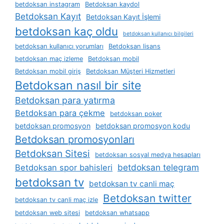
betdoksan instagram
Betdoksan kaydol
Betdoksan Kayıt
Betdoksan Kayıt İşlemi
betdoksan kaç oldu
betdoksan kullanıcı bilgileri
betdoksan kullanıcı yorumları
Betdoksan lisans
betdoksan maç izleme
Betdoksan mobil
Betdoksan mobil giriş
Betdoksan Müşteri Hizmetleri
Betdoksan nasıl bir site
Betdoksan para yatırma
Betdoksan para çekme
betdoksan poker
betdoksan promosyon
betdoksan promosyon kodu
Betdoksan promosyonları
Betdoksan Sitesi
betdoksan sosyal medya hesapları
betdoksan telegram
Betdoksan spor bahisleri
betdoksan tv
betdoksan tv canli maç
Betdoksan twitter
betdoksan tv canli maç izle
betdoksan web sitesi
betdoksan whatsapp