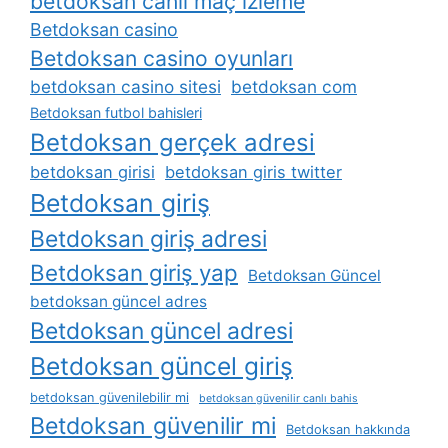
betdoksan canlı maç izleme
Betdoksan casino
Betdoksan casino oyunları
betdoksan casino sitesi
betdoksan com
Betdoksan futbol bahisleri
Betdoksan gerçek adresi
betdoksan girisi
betdoksan giris twitter
Betdoksan giriş
Betdoksan giriş adresi
Betdoksan giriş yap
Betdoksan Güncel
betdoksan güncel adres
Betdoksan güncel adresi
Betdoksan güncel giriş
betdoksan güvenilebilir mi
betdoksan güvenilir canlı bahis
Betdoksan güvenilir mi
Betdoksan hakkında