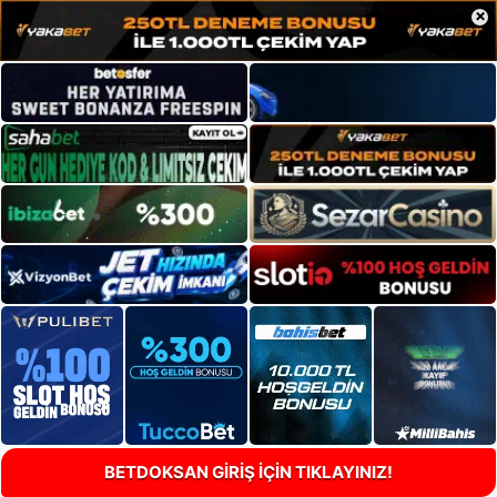
×
BETDOKSAN GİRİŞ İÇİN TIKLAYINIZ!