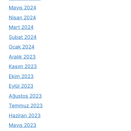
Mayıs 2024
Nisan 2024
Mart 2024
Şubat 2024
Ocak 2024
Aralık 2023
Kasım 2023
Ekim 2023
Eylül 2023
Ağustos 2023
Temmuz 2023
Haziran 2023
Mayıs 2023