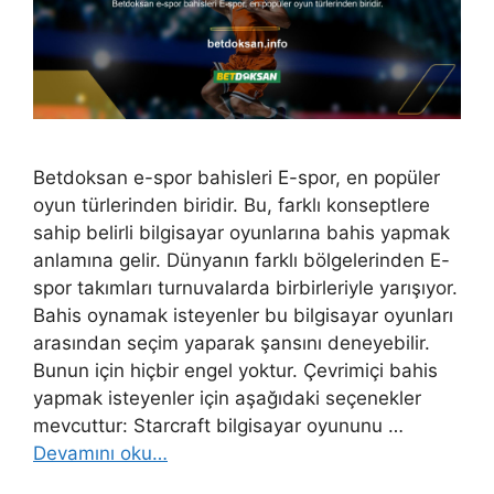
Betdoksan e-spor bahisleri E-spor, en popüler
oyun türlerinden biridir. Bu, farklı konseptlere
sahip belirli bilgisayar oyunlarına bahis yapmak
anlamına gelir. Dünyanın farklı bölgelerinden E-
spor takımları turnuvalarda birbirleriyle yarışıyor.
Bahis oynamak isteyenler bu bilgisayar oyunları
arasından seçim yaparak şansını deneyebilir.
Bunun için hiçbir engel yoktur. Çevrimiçi bahis
yapmak isteyenler için aşağıdaki seçenekler
mevcuttur: Starcraft bilgisayar oyununu …
Devamını oku…