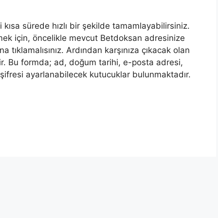
kısa sürede hızlı bir şekilde tamamlayabilirsiniz.
mek için, öncelikle mevcut Betdoksan adresinize
na tıklamalısınız. Ardından karşınıza çıkacak olan
. Bu formda; ad, doğum tarihi, e-posta adresi,
riş şifresi ayarlanabilecek kutucuklar bulunmaktadır.