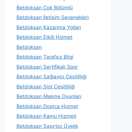
Betdoksan Çok Bölümlü
Betdoksan İletişim Seçenekleri
Betdoksan Kazanma Yolları
Betdoksan Etkili Hizmet
Betdoksan
Betdoksan Tarafsız Bilgi
Betdoksan Sertifikalı Spor
Betdoksan Sağlayıcı Çeşitliliği
Betdoksan Slot Çeşitliliği
Betdoksan Makine Oyunları
Betdoksan Dostça Hizmet
Betdoksan Kamu Hizmeti
Betdoksan Şaşırtıcı Üyelik