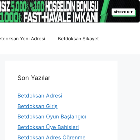
etdoksan Yeni Adresi
Betdoksan Şikayet
Son Yazılar
Betdoksan Adresi
Betdoksan Giriş
Betdoksan Oyun Başlangıcı
Betdoksan Üye Bahisleri
Betdoksan Adres Öğrenme