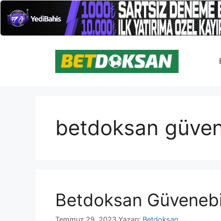
İçeriğe
atla
betdoksan güvene
Betdoksan Güvenebil
Temmuz 29, 2023
Yazarı:
Betdoksan