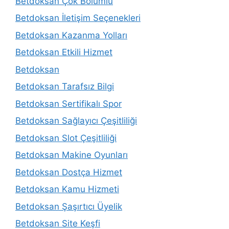
Betdoksan Çok Bölümlü
Betdoksan İletişim Seçenekleri
Betdoksan Kazanma Yolları
Betdoksan Etkili Hizmet
Betdoksan
Betdoksan Tarafsız Bilgi
Betdoksan Sertifikalı Spor
Betdoksan Sağlayıcı Çeşitliliği
Betdoksan Slot Çeşitliliği
Betdoksan Makine Oyunları
Betdoksan Dostça Hizmet
Betdoksan Kamu Hizmeti
Betdoksan Şaşırtıcı Üyelik
Betdoksan Site Keşfi