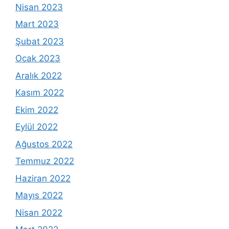
Nisan 2023
Mart 2023
Şubat 2023
Ocak 2023
Aralık 2022
Kasım 2022
Ekim 2022
Eylül 2022
Ağustos 2022
Temmuz 2022
Haziran 2022
Mayıs 2022
Nisan 2022