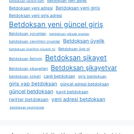
betdoksan yeni adres
betdoksan yardım hattı
Betdoksan yeni giriş
Betdoksan yeni adresi
Betdoksan yeni giriş adresi
Betdoksan yeni güncel giriş
Betdoksan yorumları
betdoksan yüksek oranları
Betdoksan üyelik
betdoksan çevrimiçi oyunlar
Betdoksan üye ol
betdoksan üyeliğim güvenli mi
Betdoksan şikayet
Betdoksan İletişim
Betdoksan şikayetvar
Betdoksan şikayetleri
canli betdoksan
betdoksan şirketi
giris betdoksan
giris yap betdoksan
güncel adresi betdoksan
güncel betdoksan
kayit betdoksan
yeni adresi betdoksan
twitter betdoksan
betdoksan sportsbook