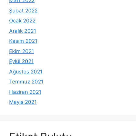
Mart 2022
Şubat 2022
Ocak 2022
Aralık 2021
Kasım 2021
Ekim 2021
Eylül 2021
Ağustos 2021
Temmuz 2021
Haziran 2021
Mayıs 2021