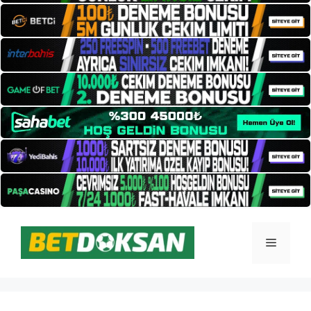
İçeriğe
atla
Menü