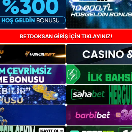
BETDOKSAN GİRİŞ İÇİN TIKLAYINIZ!