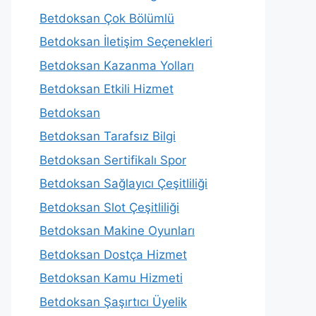
Betdoksan Çok Bölümlü
Betdoksan İletişim Seçenekleri
Betdoksan Kazanma Yolları
Betdoksan Etkili Hizmet
Betdoksan
Betdoksan Tarafsız Bilgi
Betdoksan Sertifikalı Spor
Betdoksan Sağlayıcı Çeşitliliği
Betdoksan Slot Çeşitliliği
Betdoksan Makine Oyunları
Betdoksan Dostça Hizmet
Betdoksan Kamu Hizmeti
Betdoksan Şaşırtıcı Üyelik