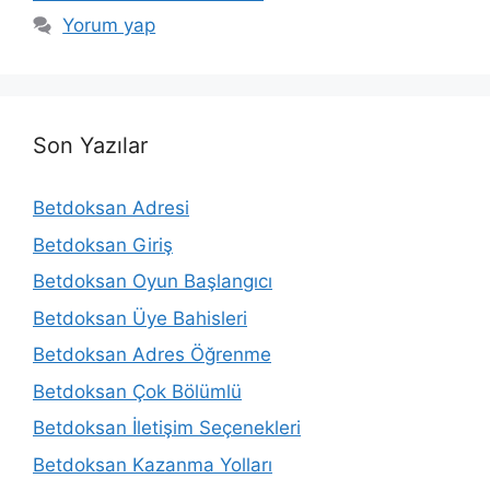
Yorum yap
Son Yazılar
Betdoksan Adresi
Betdoksan Giriş
Betdoksan Oyun Başlangıcı
Betdoksan Üye Bahisleri
Betdoksan Adres Öğrenme
Betdoksan Çok Bölümlü
Betdoksan İletişim Seçenekleri
Betdoksan Kazanma Yolları