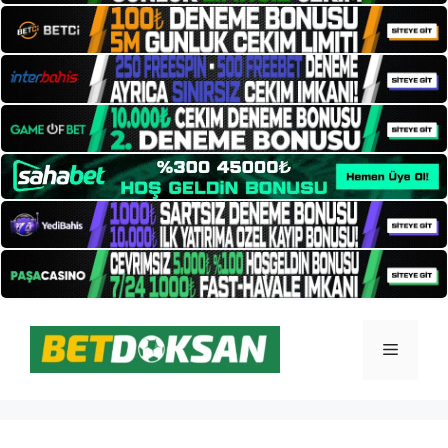
İçeriğe
atla
Menü