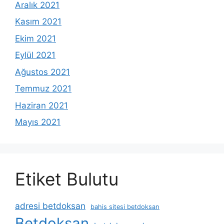
Aralık 2021
Kasım 2021
Ekim 2021
Eylül 2021
Ağustos 2021
Temmuz 2021
Haziran 2021
Mayıs 2021
Etiket Bulutu
adresi betdoksan
bahis sitesi betdoksan
Betdoksan