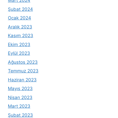
Mart 2024
Şubat 2024
Ocak 2024
Aralık 2023
Kasım 2023
Ekim 2023
Eylül 2023
Ağustos 2023
Temmuz 2023
Haziran 2023
Mayıs 2023
Nisan 2023
Mart 2023
Şubat 2023