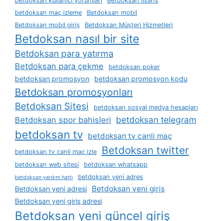
betdoksan kullanıcı yorumları
Betdoksan lisans
betdoksan maç izleme
Betdoksan mobil
Betdoksan mobil giriş
Betdoksan Müşteri Hizmetleri
Betdoksan nasıl bir site
Betdoksan para yatırma
Betdoksan para çekme
betdoksan poker
betdoksan promosyon
betdoksan promosyon kodu
Betdoksan promosyonları
Betdoksan Sitesi
betdoksan sosyal medya hesapları
betdoksan telegram
Betdoksan spor bahisleri
betdoksan tv
betdoksan tv canli maç
Betdoksan twitter
betdoksan tv canli maç izle
betdoksan web sitesi
betdoksan whatsapp
betdoksan yeni adres
betdoksan yardım hattı
Betdoksan yeni giriş
Betdoksan yeni adresi
Betdoksan yeni giriş adresi
Betdoksan yeni güncel giriş