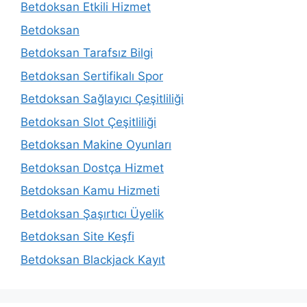
Betdoksan Etkili Hizmet
Betdoksan
Betdoksan Tarafsız Bilgi
Betdoksan Sertifikalı Spor
Betdoksan Sağlayıcı Çeşitliliği
Betdoksan Slot Çeşitliliği
Betdoksan Makine Oyunları
Betdoksan Dostça Hizmet
Betdoksan Kamu Hizmeti
Betdoksan Şaşırtıcı Üyelik
Betdoksan Site Keşfi
Betdoksan Blackjack Kayıt