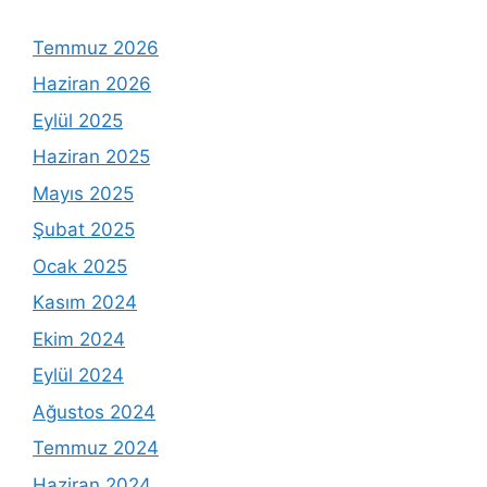
Temmuz 2026
Haziran 2026
Eylül 2025
Haziran 2025
Mayıs 2025
Şubat 2025
Ocak 2025
Kasım 2024
Ekim 2024
Eylül 2024
Ağustos 2024
Temmuz 2024
Haziran 2024