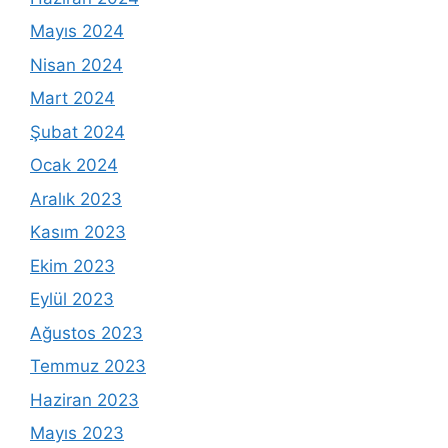
Mayıs 2024
Nisan 2024
Mart 2024
Şubat 2024
Ocak 2024
Aralık 2023
Kasım 2023
Ekim 2023
Eylül 2023
Ağustos 2023
Temmuz 2023
Haziran 2023
Mayıs 2023