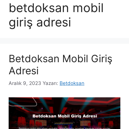
betdoksan mobil
giriş adresi
Betdoksan Mobil Giriş
Adresi
Aralık 9, 2023
Yazarı:
Betdoksan