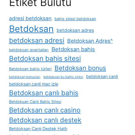
Etiket Bulutu
adresi betdoksan
bahis sitesi betdoksan
Betdoksan
betdoksan adres
betdoksan adresi
Betdoksan Adres^
Betdoksan bahis
betdoksan avantajları
Betdoksan bahis sitesi
Betdoksan bonus
Betdoksan bahis türleri
betdoksan canli
betdoksan bonusları
betdoksan bu bahis sitesi
betdoksan canli maç izle
Betdoksan canlı bahis
Betdoksan Canlı Bahis Sitesi
Betdoksan canlı casino
Betdoksan canlı destek
Betdoksan Canlı Destek Hattı