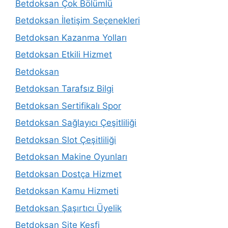
Betdoksan Çok Bölümlü
Betdoksan İletişim Seçenekleri
Betdoksan Kazanma Yolları
Betdoksan Etkili Hizmet
Betdoksan
Betdoksan Tarafsız Bilgi
Betdoksan Sertifikalı Spor
Betdoksan Sağlayıcı Çeşitliliği
Betdoksan Slot Çeşitliliği
Betdoksan Makine Oyunları
Betdoksan Dostça Hizmet
Betdoksan Kamu Hizmeti
Betdoksan Şaşırtıcı Üyelik
Betdoksan Site Keşfi