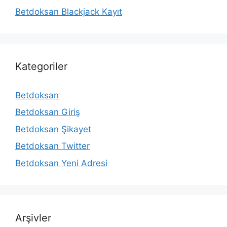
Betdoksan Blackjack Kayıt
Kategoriler
Betdoksan
Betdoksan Giriş
Betdoksan Şikayet
Betdoksan Twitter
Betdoksan Yeni Adresi
Arşivler