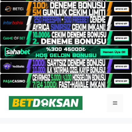
İçeriğe
atla
Menü