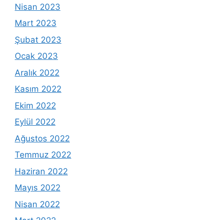
Nisan 2023
Mart 2023
Şubat 2023
Ocak 2023
Aralık 2022
Kasım 2022
Ekim 2022
Eylül 2022
Ağustos 2022
Temmuz 2022
Haziran 2022
Mayıs 2022
Nisan 2022