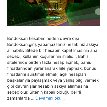
Betdoksan hesabım neden devre dışı
Betdoksan giriş yapamazsanız hesabınız askıya
alınabilir. Sitede bir hesabın kapatılmasının ana
sebebi, kullanım koşullarının ihlalidir. Bahis
sitelerinde birden fazla hesap açmak, bahis
fırsatlarından yararlanarak hile yapmak, bonus
fırsatlarını suistimal etmek, açık hesapları
başkalarıyla paylaşmak veya yanlış bilgi vermek
gibi davranışlar hesabın askıya alınmasına
sebep olur. Sitenin kapalı olduğu belirli
zamanlarda …
Devamını oku…