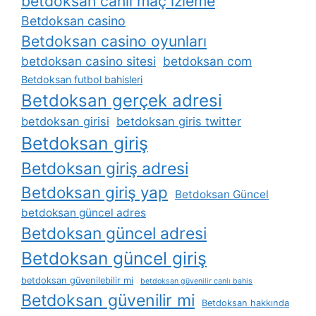
betdoksan canlı maç izleme
Betdoksan casino
Betdoksan casino oyunları
betdoksan casino sitesi
betdoksan com
Betdoksan futbol bahisleri
Betdoksan gerçek adresi
betdoksan girisi
betdoksan giris twitter
Betdoksan giriş
Betdoksan giriş adresi
Betdoksan giriş yap
Betdoksan Güncel
betdoksan güncel adres
Betdoksan güncel adresi
Betdoksan güncel giriş
betdoksan güvenilebilir mi
betdoksan güvenilir canlı bahis
Betdoksan güvenilir mi
Betdoksan hakkında