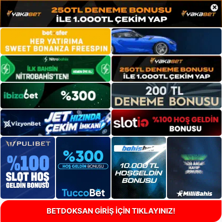
×
BETDOKSAN GİRİŞ İÇİN TIKLAYINIZ!